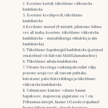
2. Koorime kartuli, tükeldame väikesteks
kuubikuteks
3. Koorime keedupeedi, tükeldame
kuubikuteks
4.Keedame munad (8 minutit, jahutame külma
vee all maha, koorime, tükeldame väikesteks
kuubikuteks – munalõikuriga viiludeks ja siis
kuubikuteks)
5. Tükeldame hapukurgid kuubikuteks (parimad
omatehtud või Salvesti MAHEdamaitseline)
6. Tükeldame sibula kuubikuteks
7. Võtame heeringa vaakumpakendist välja,
peseme sooja vee all rasvast puhtaks,
kuivatame paberkäterätikuga ja tükeldame
väikesteks kuubikuteks
8. Valmistame kastme: valame kaussi
hapukoore, majoneesi, pigistame ca 7 cm
Põltsamaa sinepit, lisame 1 tl soola (vajadusel
lisame hiljem juurde, oleneb heeringa