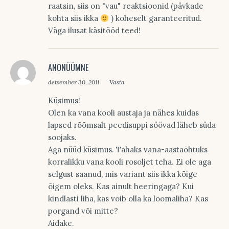
raatsin, siis on "vau" reaktsioonid (pävkade
kohta siis ikka
) koheselt garanteeritud.
Väga ilusat käsitööd teed!
ANONÜÜMNE
detsember 30, 2011
Vasta
Küsimus!
Olen ka vana kooli austaja ja nähes kuidas
lapsed rõõmsalt peedisuppi söövad läheb süda
soojaks.
Aga nüüd küsimus. Tahaks vana-aastaõhtuks
korralikku vana kooli rosoljet teha. Ei ole aga
selgust saanud, mis variant siis ikka kõige
õigem oleks. Kas ainult heeringaga? Kui
kindlasti liha, kas võib olla ka loomaliha? Kas
porgand või mitte?
Aidake.