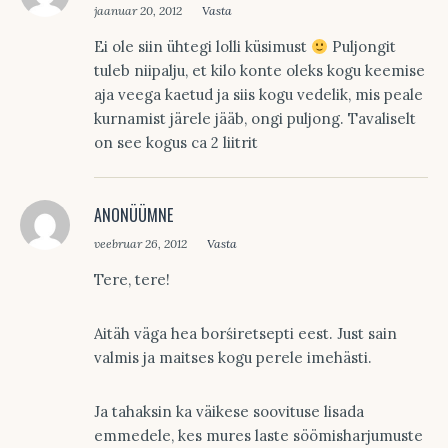
jaanuar 20, 2012
Vasta
Ei ole siin ühtegi lolli küsimust
Puljongit
tuleb niipalju, et kilo konte oleks kogu keemise
aja veega kaetud ja siis kogu vedelik, mis peale
kurnamist järele jääb, ongi puljong. Tavaliselt
on see kogus ca 2 liitrit
ANONÜÜMNE
veebruar 26, 2012
Vasta
Tere, tere!
Aitäh väga hea borśiretsepti eest. Just sain
valmis ja maitses kogu perele imehästi.
Ja tahaksin ka väikese soovituse lisada
emmedele, kes mures laste söömisharjumuste