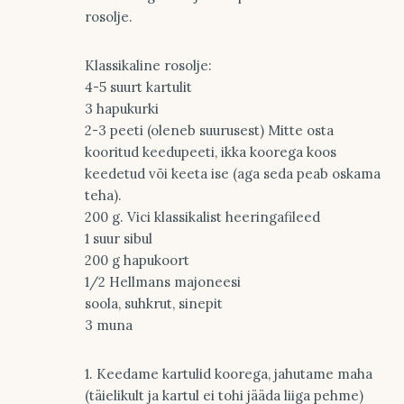
rosolje.
Klassikaline rosolje:
4-5 suurt kartulit
3 hapukurki
2-3 peeti (oleneb suurusest) Mitte osta
kooritud keedupeeti, ikka koorega koos
keedetud või keeta ise (aga seda peab oskama
teha).
200 g. Vici klassikalist heeringafileed
1 suur sibul
200 g hapukoort
1/2 Hellmans majoneesi
soola, suhkrut, sinepit
3 muna
1. Keedame kartulid koorega, jahutame maha
(täielikult ja kartul ei tohi jääda liiga pehme)