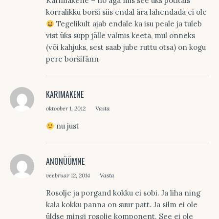
Karimakene – no aga mis see üks potitäis
korralikku borši siis endal ära lahendada ei ole
Tegelikult ajab endale ka isu peale ja tuleb
vist üks supp jälle valmis keeta, mul õnneks
(või kahjuks, sest saab jube ruttu otsa) on kogu
pere boršifänn
KARIMAKENE
oktoober 1, 2012
Vasta
nu just
ANONÜÜMNE
veebruar 12, 2014
Vasta
Rosolje ja porgand kokku ei sobi. Ja liha ning
kala kokku panna on suur patt. Ja silm ei ole
üldse mingi rosolje komponent. See ei ole