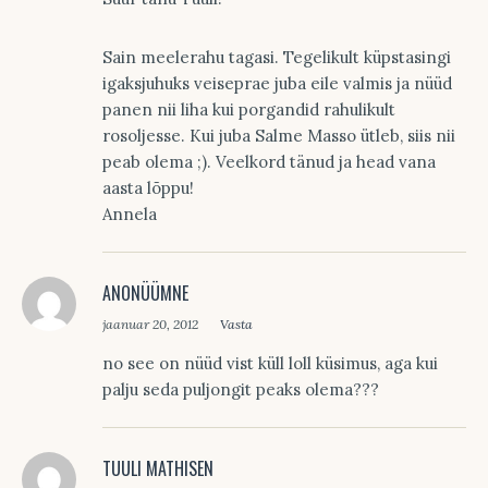
Sain meelerahu tagasi. Tegelikult küpstasingi
igaksjuhuks veiseprae juba eile valmis ja nüüd
panen nii liha kui porgandid rahulikult
rosoljesse. Kui juba Salme Masso ütleb, siis nii
peab olema ;). Veelkord tänud ja head vana
aasta lõppu!
Annela
ANONÜÜMNE
jaanuar 20, 2012
Vasta
no see on nüüd vist küll loll küsimus, aga kui
palju seda puljongit peaks olema???
TUULI MATHISEN