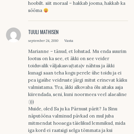
hoobilt. siit moraal – hakkab jooma, hakkab ka
sööma
TUULI MATHISEN
september 24, 2010
Vasta
Marianne – tänud, et lohutad. Mu enda suurim
lootus on ka see, et äkki on see veider
toiduvalik väljakasva(tata)v nähtus ja äkki
kunagi saan teha kogu perele ühe toidu ja ei
pea igaühe veidruste järgi mitut erinevat käiku
valmistama. Tea, äkki alkovaba õlu aitaks asja
kiirendada, seni, kuni noormees veel alaealine
:)))
Muide, oled Sa ju ka Pärnust pärit? Ja Sinu
näputööna valminud pävkad on mul juba
mitmendat hooaega täielikud lemmikud, mida
iga kord ei raatsigi selga tõmmata ja kui