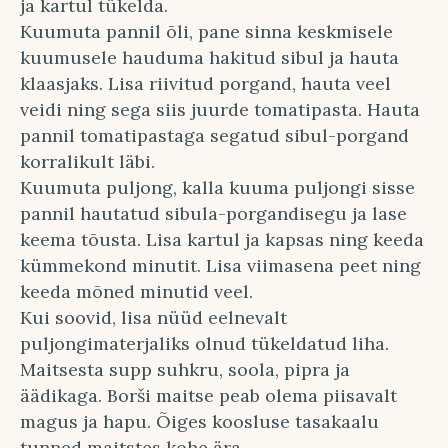
ja kartul tükelda.
Kuumuta pannil õli, pane sinna keskmisele
kuumusele hauduma hakitud sibul ja hauta
klaasjaks. Lisa riivitud porgand, hauta veel
veidi ning sega siis juurde tomatipasta. Hauta
pannil tomatipastaga segatud sibul-porgand
korralikult läbi.
Kuumuta puljong, kalla kuuma puljongi sisse
pannil hautatud sibula-porgandisegu ja lase
keema tõusta. Lisa kartul ja kapsas ning keeda
kümmekond minutit. Lisa viimasena peet ning
keeda mõned minutid veel.
Kui soovid, lisa nüüd eelnevalt
puljongimaterjaliks olnud tükeldatud liha.
Maitsesta supp suhkru, soola, pipra ja
äädikaga. Borši maitse peab olema piisavalt
magus ja hapu. Õiges koosluse tasakaalu
tunned maitstes kohe ära.