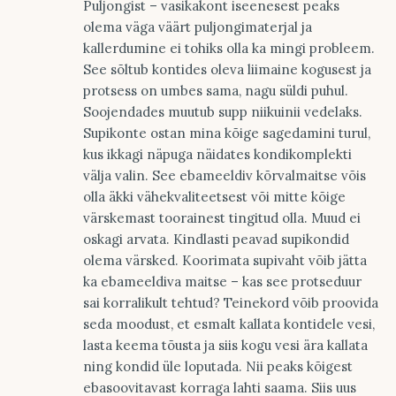
Puljongist – vasikakont iseenesest peaks
olema väga väärt puljongimaterjal ja
kallerdumine ei tohiks olla ka mingi probleem.
See sõltub kontides oleva liimaine kogusest ja
protsess on umbes sama, nagu süldi puhul.
Soojendades muutub supp niikuinii vedelaks.
Supikonte ostan mina kõige sagedamini turul,
kus ikkagi näpuga näidates kondikomplekti
välja valin. See ebameeldiv kõrvalmaitse võis
olla äkki vähekvaliteetsest või mitte kõige
värskemast toorainest tingitud olla. Muud ei
oskagi arvata. Kindlasti peavad supikondid
olema värsked. Koorimata supivaht võib jätta
ka ebameeldiva maitse – kas see protseduur
sai korralikult tehtud? Teinekord võib proovida
seda moodust, et esmalt kallata kontidele vesi,
lasta keema tõusta ja siis kogu vesi ära kallata
ning kondid üle loputada. Nii peaks kõigest
ebasoovitavast korraga lahti saama. Siis uus