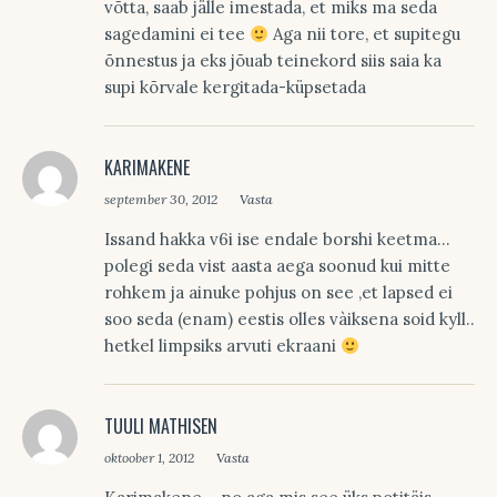
võtta, saab jälle imestada, et miks ma seda
sagedamini ei tee
Aga nii tore, et supitegu
õnnestus ja eks jõuab teinekord siis saia ka
supi kõrvale kergitada-küpsetada
KARIMAKENE
september 30, 2012
Vasta
Issand hakka v6i ise endale borshi keetma…
polegi seda vist aasta aega soonud kui mitte
rohkem ja ainuke pohjus on see ,et lapsed ei
soo seda (enam) eestis olles vàiksena soid kyll..
hetkel limpsiks arvuti ekraani
TUULI MATHISEN
oktoober 1, 2012
Vasta