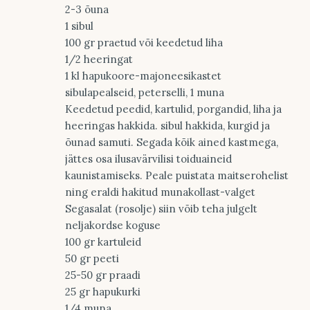
2-3 õuna
1 sibul
100 gr praetud või keedetud liha
1/2 heeringat
1 kl hapukoore-majoneesikastet
sibulapealseid, peterselli, 1 muna
Keedetud peedid, kartulid, porgandid, liha ja
heeringas hakkida. sibul hakkida, kurgid ja
õunad samuti. Segada kõik ained kastmega,
jättes osa ilusavärvilisi toiduaineid
kaunistamiseks. Peale puistata maitserohelist
ning eraldi hakitud munakollast-valget
Segasalat (rosolje) siin võib teha julgelt
neljakordse koguse
100 gr kartuleid
50 gr peeti
25-50 gr praadi
25 gr hapukurki
1/4 muna