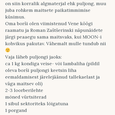
on siin korralik algmaterjal ehk puljong, muu
juba rohkem maitsete paikatimmimise
küsimus.
Oma borši olen viimistenud Vene köögi
raamatu ja Roman Zaštšerinski näpunäidete
järgi peaaegu sama maitsvaks, kui MOON-i
kohvikus pakutav. Vähemalt mulle tundub nii
Vaja läheb puljongi jaoks:
ca 1 kg kondiga veise- või lambaliha (pildil
oleva borši puljongi keetsin liha
eemaldamisest järelejäänud tallekaelast ja
väga maitsev oli)
2-3 loorberilehte
mõned vürtsiterad
1 sibul sektoriteks lõigatuna
1 porgand