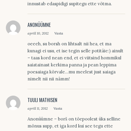
innustab edaspidigi supitegu ette võtma.
ANONÜÜMNE
aprill 10, 2012
Vasta
oeeeh, su borsh on lihtsalt nii hea, et ma
kunagi ei usu, et ise tegin selle potitäie:) ainult
– taas kord nean end, et ei viitsind hommikul
saiatainast kerkima panna ja pean leppima
poesaiaga kõrvale…mu meelest just saiaga
nimelt nii nii nämm!
TUULI MATHISEN
aprill 11, 2012
Vasta
Anonüümne – borš on tõepoolest üks selline
mõnus supp, et iga kord kui see tegu ette