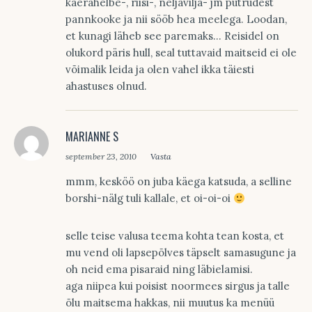
kaerahelbe-, riisi-, neljavilja- jm putrudest
pannkooke ja nii sööb hea meelega. Loodan,
et kunagi läheb see paremaks… Reisidel on
olukord päris hull, seal tuttavaid maitseid ei ole
võimalik leida ja olen vahel ikka täiesti
ahastuses olnud.
MARIANNE S
september 23, 2010
Vasta
mmm, kesköö on juba käega katsuda, a selline
borshi-nälg tuli kallale, et oi-oi-oi
selle teise valusa teema kohta tean kosta, et
mu vend oli lapsepõlves täpselt samasugune ja
oh neid ema pisaraid ning läbielamisi.
aga niipea kui poisist noormees sirgus ja talle
õlu maitsema hakkas, nii muutus ka menüü