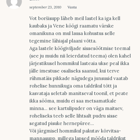
september 23, 2010
Vasta
Vot boršisupp läheb meil lastel ka iga kell
kaubaks ja Vene köögi raamatu värske
omanikuna on mul lausa kohustus selle
tegemine lähiajal plaani võtta.
Aga lastele köögiviljade sissesöötmise teemal
(see ju muidu nii leierdatud teema) olen kahel
järjestikusel hommikul lasteaia ukse peal ikka
jälle imestuse osaliseks saanud, kui terve
rühmatäis pikkade nägudega junsusid vaatab
rohelise hunnikuga oma taldrikul tõtt ja
kasvataja seletab manitseval toonil, et peate
ikka sööma, muidu ei saa metsamatkale
minna… see kartulipuder on väga maitsev,
roheliseks teeb selle lihtsalt pudru sisse
segatud pisuke hernepüree…
Või järgmisel hommikul pakutav kõrvitsa-
mannasupp, millega lapsed mööda taldrikut