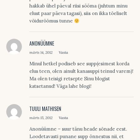
hakkab ühel päeval riisi sööma (juhtum minu
elust paar päeva tagasi), siis on ikka tõeliselt
võidurõõmus tunne
ANONÜÜMNE
märts 14, 2012
Vasta
Minul hetkel podiseb see supp(esimest korda
elus teen, olen ainult kanasuppi teinud varem)!
Ma olen teisigi retsepte Sinu blogist
katsetanud! Väga lahe blogi!
TUULI MATHISEN
märts 15, 2012
Vasta
Anonüümne – suur tänu heade sõnade eest.
Loodetavasti punane supp õnnestus nii, et