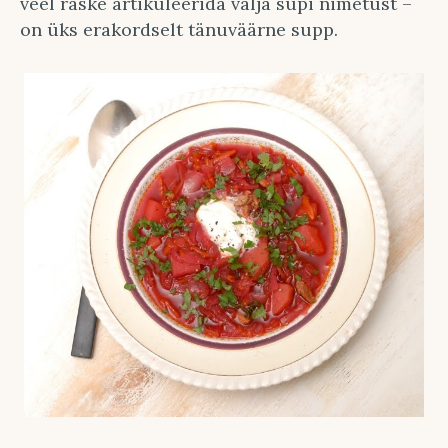
veel raske artikuleerida välja supi nimetust –
on üks erakordselt tänuväärne supp.