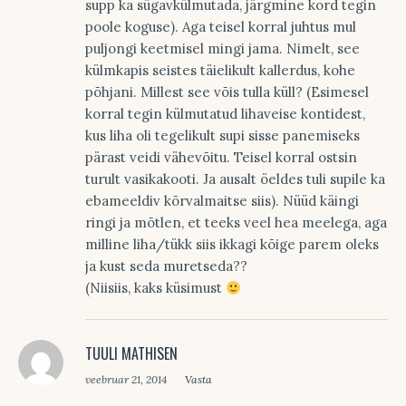
supp ka sügavkülmutada, järgmine kord tegin
poole koguse). Aga teisel korral juhtus mul
puljongi keetmisel mingi jama. Nimelt, see
külmkapis seistes täielikult kallerdus, kohe
põhjani. Millest see võis tulla küll? (Esimesel
korral tegin külmutatud lihaveise kontidest,
kus liha oli tegelikult supi sisse panemiseks
pärast veidi vähevõitu. Teisel korral ostsin
turult vasikakooti. Ja ausalt öeldes tuli supile ka
ebameeldiv kõrvalmaitse siis). Nüüd käingi
ringi ja mõtlen, et teeks veel hea meelega, aga
milline liha/tükk siis ikkagi kõige parem oleks
ja kust seda muretseda??
(Niisiis, kaks küsimust
TUULI MATHISEN
veebruar 21, 2014
Vasta