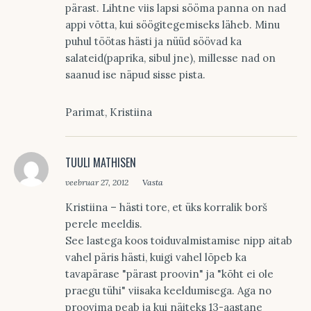
pärast. Lihtne viis lapsi sööma panna on nad
appi võtta, kui söögitegemiseks läheb. Minu
puhul töötas hästi ja nüüd söövad ka
salateid(paprika, sibul jne), millesse nad on
saanud ise näpud sisse pista.
Parimat, Kristiina
TUULI MATHISEN
veebruar 27, 2012
Vasta
Kristiina – hästi tore, et üks korralik borš
perele meeldis.
See lastega koos toiduvalmistamise nipp aitab
vahel päris hästi, kuigi vahel lõpeb ka
tavapärase "pärast proovin" ja "kõht ei ole
praegu tühi" viisaka keeldumisega. Aga no
proovima peab ja kui näiteks 13-aastane