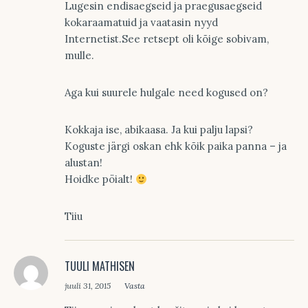
Lugesin endisaegseid ja praegusaegseid
kokaraamatuid ja vaatasin nyyd
Internetist.See retsept oli kõige sobivam,
mulle.
Aga kui suurele hulgale need kogused on?
Kokkaja ise, abikaasa. Ja kui palju lapsi?
Koguste järgi oskan ehk kõik paika panna – ja
alustan!
Hoidke pöialt!
Tiiu
TUULI MATHISEN
juuli 31, 2015
Vasta