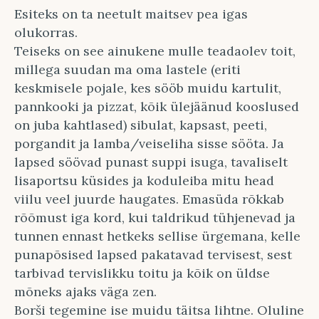
Esiteks on ta neetult maitsev pea igas
olukorras.
Teiseks on see ainukene mulle teadaolev toit,
millega suudan ma oma lastele (eriti
keskmisele pojale, kes sööb muidu kartulit,
pannkooki ja pizzat, kõik ülejäänud kooslused
on juba kahtlased) sibulat, kapsast, peeti,
porgandit ja lamba/veiseliha sisse sööta. Ja
lapsed söövad punast suppi isuga, tavaliselt
lisaportsu küsides ja koduleiba mitu head
viilu veel juurde haugates. Emasüda rõkkab
rõõmust iga kord, kui taldrikud tühjenevad ja
tunnen ennast hetkeks sellise ürgemana, kelle
punapõsised lapsed pakatavad tervisest, sest
tarbivad tervislikku toitu ja kõik on üldse
mõneks ajaks väga zen.
Borši tegemine ise muidu täitsa lihtne. Oluline