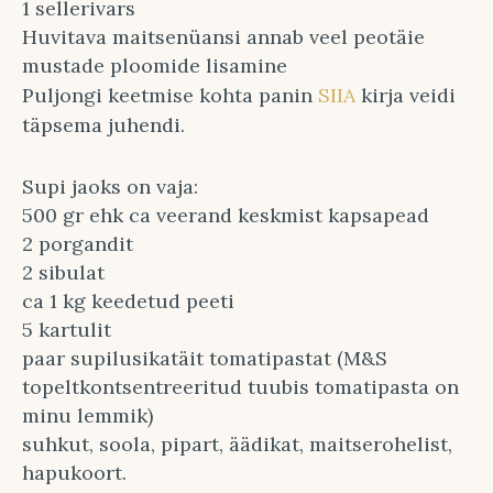
1 sellerivars
Huvitava maitsenüansi annab veel peotäie
mustade ploomide lisamine
Puljongi keetmise kohta panin
SIIA
kirja veidi
täpsema juhendi.
Supi jaoks on vaja:
500 gr ehk ca veerand keskmist kapsapead
2 porgandit
2 sibulat
ca 1 kg keedetud peeti
5 kartulit
paar supilusikatäit tomatipastat (M&S
topeltkontsentreeritud tuubis tomatipasta on
minu lemmik)
suhkut, soola, pipart, äädikat, maitserohelist,
hapukoort.