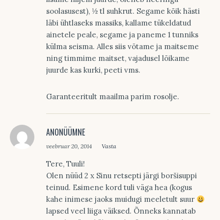
soolasusest), ½ tl suhkrut. Segame kõik hästi
läbi ühtlaseks massiks, kallame tükeldatud
ainetele peale, segame ja paneme 1 tunniks
külma seisma. Alles siis võtame ja maitseme
ning timmime maitset, vajadusel lõikame
juurde kas kurki, peeti vms.
Garanteeritult maailma parim rosolje.
ANONÜÜMNE
veebruar 20, 2014
Vasta
Tere, Tuuli!
Olen nüüd 2 x Sinu retsepti järgi boršisuppi
teinud. Esimene kord tuli väga hea (kogus
kahe inimese jaoks muidugi meeletult suur
lapsed veel liiga väiksed. Õnneks kannatab