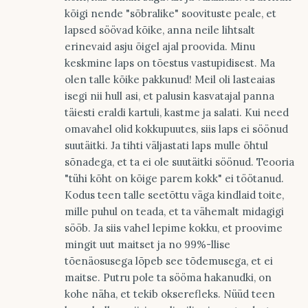
kõigi nende "sõbralike" soovituste peale, et
lapsed söövad kõike, anna neile lihtsalt
erinevaid asju õigel ajal proovida. Minu
keskmine laps on tõestus vastupidisest. Ma
olen talle kõike pakkunud! Meil oli lasteaias
isegi nii hull asi, et palusin kasvatajal panna
täiesti eraldi kartuli, kastme ja salati. Kui need
omavahel olid kokkupuutes, siis laps ei söönud
suutäitki. Ja tihti väljastati laps mulle õhtul
sõnadega, et ta ei ole suutäitki söönud. Teooria
"tühi kõht on kõige parem kokk" ei töötanud.
Kodus teen talle seetõttu väga kindlaid toite,
mille puhul on teada, et ta vähemalt midagigi
sööb. Ja siis vahel lepime kokku, et proovime
mingit uut maitset ja no 99%-llise
tõenäosusega lõpeb see tõdemusega, et ei
maitse. Putru pole ta sööma hakanudki, on
kohe näha, et tekib okserefleks. Nüüd teen