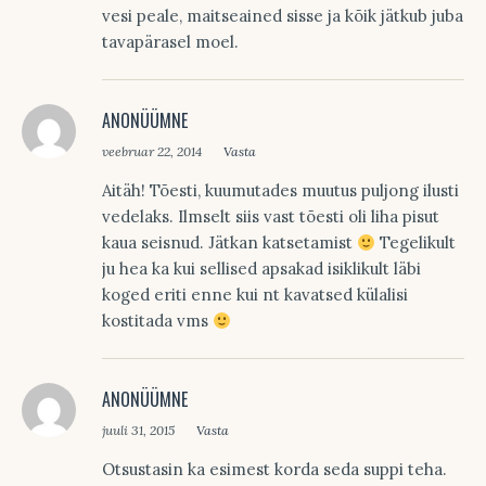
vesi peale, maitseained sisse ja kõik jätkub juba
tavapärasel moel.
ANONÜÜMNE
veebruar 22, 2014
Vasta
Aitäh! Tõesti, kuumutades muutus puljong ilusti
vedelaks. Ilmselt siis vast tõesti oli liha pisut
kaua seisnud. Jätkan katsetamist
Tegelikult
ju hea ka kui sellised apsakad isiklikult läbi
koged eriti enne kui nt kavatsed külalisi
kostitada vms
ANONÜÜMNE
juuli 31, 2015
Vasta
Otsustasin ka esimest korda seda suppi teha.