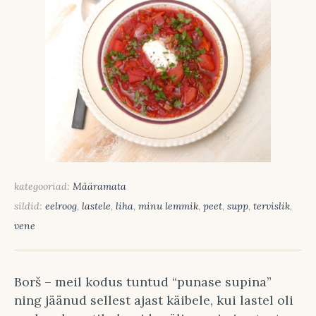
kategooriad:
Määramata
sildid:
eelroog
,
lastele
,
liha
,
minu lemmik
,
peet
,
supp
,
tervislik
,
vene
Borš – meil kodus tuntud “punase supina”
ning jäänud sellest ajast käibele, kui lastel oli