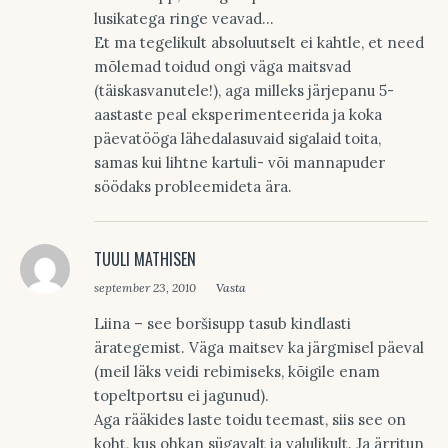
lusikatega ringe veavad…
Et ma tegelikult absoluutselt ei kahtle, et need
mõlemad toidud ongi väga maitsvad
(täiskasvanutele!), aga milleks järjepanu 5-
aastaste peal eksperimenteerida ja koka
päevatööga lähedalasuvaid sigalaid toita,
samas kui lihtne kartuli- või mannapuder
söödaks probleemideta ära.
TUULI MATHISEN
september 23, 2010
Vasta
Liina – see boršisupp tasub kindlasti
ärategemist. Väga maitsev ka järgmisel päeval
(meil läks veidi rebimiseks, kõigile enam
topeltportsu ei jagunud).
Aga rääkides laste toidu teemast, siis see on
koht, kus ohkan sügavalt ja valulikult. Ja ärritun