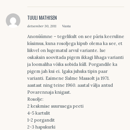
TUULI MATHISEN
detsember 30, 2011
Vasta
Anonüümne – tegelikult on see päris keeruline
küsimus, kuna rosoljega kipub olema ka see, et
liikvel on lugematul arvul variante. Ise
oskaksin soovitada pigem ikkagi lihaga varianti
ja loomaliha võiks sobida küll. Porgandile ka
pigem jah kui ei. Igaks juhuks tipin paar
varianti. Esimene Salme Massolt ja 1971.
aastast ning teine 1960. aastal välja antud
Povarennaja knigast.
Rosolje:
2 keskmise suurusega peeti
4-5 kartulit
1-2 porgandit
2-3 hapukurki