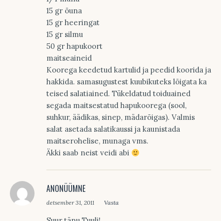
15 gr õuna
15 gr heeringat
15 gr silmu
50 gr hapukoort
maitseaineid
Koorega keedetud kartulid ja peedid koorida ja
hakkida. samasugustest kuubikuteks lõigata ka
teised salatiained. Tükeldatud toiduained
segada maitsestatud hapukoorega (sool,
suhkur, äädikas, sinep, mädarõigas). Valmis
salat asetada salatikaussi ja kaunistada
maitserohelise, munaga vms.
Äkki saab neist veidi abi
ANONÜÜMNE
detsember 31, 2011
Vasta
Suur tänu Tuuli!