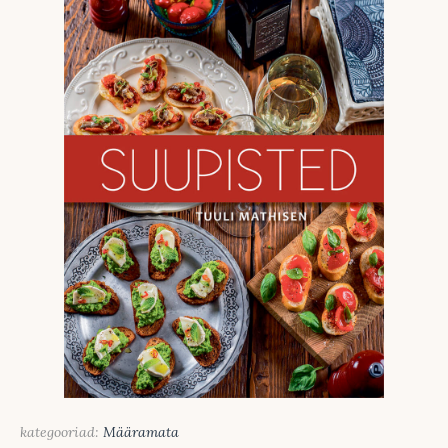
kategooriad:
Määramata