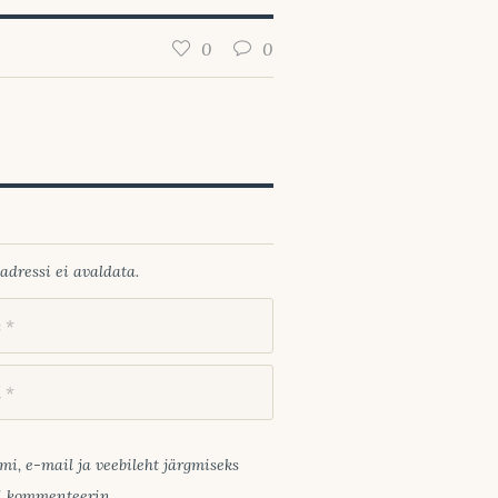
0
0
adressi ei avaldata.
mi, e-mail ja veebileht järgmiseks
ui kommenteerin.