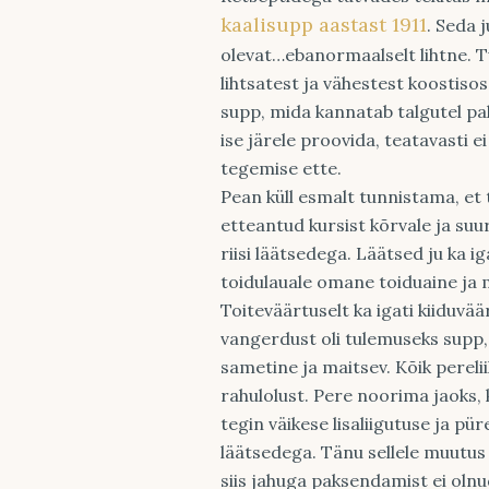
kaalisupp aastast 1911
. Seda 
olevat…ebanormaalselt lihtne. T
lihtsatest ja vähestest koostiso
supp, mida kannatab talgutel p
ise järele proovida, teatavasti ei
tegemise ette.
Pean küll esmalt tunnistama, et 
etteantud kursist kõrvale ja s
riisi läätsedega. Läätsed ju ka i
toidulauale omane toiduaine ja m
Toiteväärtuselt ka igati kiiduvää
vangerdust oli tulemuseks supp,
sametine ja maitsev. Kõik perel
rahulolust. Pere noorima jaoks,
tegin väikese lisaliigutuse ja pü
läätsedega. Tänu sellele muutus
siis jahuga paksendamist ei olnu