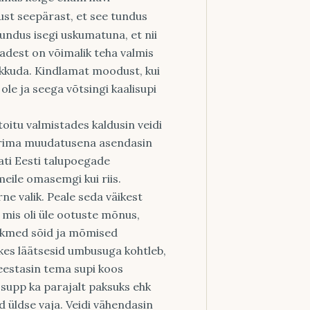
just seepärast, et see tundus
undus isegi uskumatuna, et nii
sadest on võimalik teha valmis
akkuda. Kindlamat moodust, kui
 ole ja seega võtsingi kaalisupi
toitu valmistades kaldusin veidi
uurima muudatusena asendasin
gati Eesti talupoegade
eile omasemgi kui riis.
rne valik. Peale seda väikest
 mis oli üle ootuste mõnus,
iikmed sõid ja mõmised
 kes läätsesid umbusuga kohtleb,
reestasin tema supi koos
 supp ka parajalt paksuks ehk
d üldse vaja. Veidi vähendasin