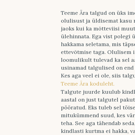
Teeme Ära talgud on üks ime
olulisust ja üldisemat kasu
jaoks kui ka mõtteviisi muu
ülehinnata. Ega vist polegi ü
hakkama seletama, mis täps
ettevõtmise taga. Olulisem i
loomulikult tulevad ka sel a
usinamad talgulised on end 
Kes aga veel ei ole, siis talg
Teeme Ära koduleht.
Talgute juurde kuulub kindla
aastal on just talgutel paku
pööratud. Eks tuleb sel töise
mitukümmend suud, kes vär
teha. See aga tähendab seda
kindlasti kurtma ei hakka, 