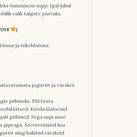
oleks tummisem supp. Igal juhul
sobilik valik talgute päevaks.
 2018
)
orituna ja tükeldatuna
itsestamata jogurtit ja värsket
ngis pehmeks. Püreesta
irkeeduläätsed. Keeda läätsesid
ajalt pehmed. Sega supi sisse
a pipraga. Serveerimisel lisa
urtit ning hakitud värskeid