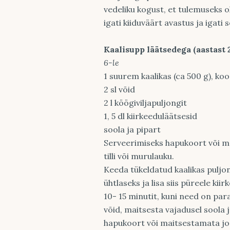
vedeliku kogust, et tulemuseks 
igati kiiduväärt avastus ja igati 
Kaalisupp läätsedega (aastast
6-le
1 suurem kaalikas (ca 500 g), ko
2 sl võid
2 l köögiviljapuljongit
1, 5 dl kiirkeeduläätsesid
soola ja pipart
Serveerimiseks hapukoort või ma
tilli või murulauku.
Keeda tükeldatud kaalikas puljo
ühtlaseks ja lisa siis püreele ki
10- 15 minutit, kuni need on par
võid, maitsesta vajadusel soola j
hapukoort või maitsestamata jog