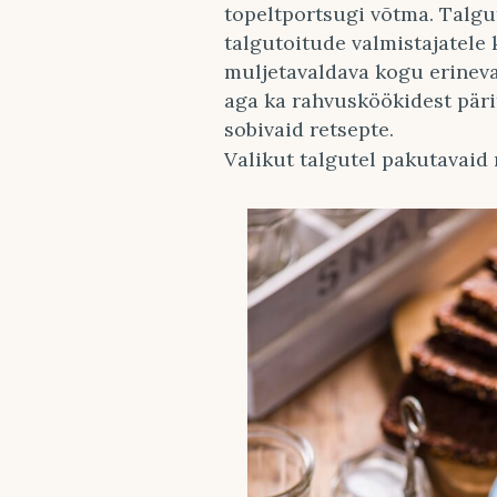
topeltportsugi võtma. Talgu
talgutoitude valmistajatel
muljetavaldava kogu erinev
aga ka rahvusköökidest päri
sobivaid retsepte.
Valikut talgutel pakutavaid 