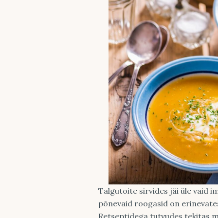
Talgutoite sirvides jäi üle vaid i
põnevaid roogasid on erinevate
Retseptidega tutvudes tekitas 