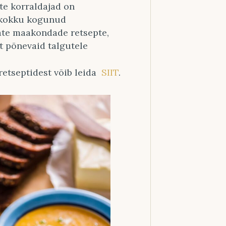
te korraldajad on
e kokku kogunud
ate maakondade retsepte,
t põnevaid talgutele
retseptidest võib leida
SIIT
.