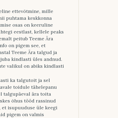
line ettevõtmine, mille
 nii puhtama keskkonna
tmise osas on keeruline
htegi eestlast, kellele peaks
emalt peitub Teeme Ära
nfo on pigem see, et
astal Teeme Ära talgud ja
juba kindlasti üles andnud.
ute valikul on abiks kindlasti
sti ka talgutoit ja sel
tavale toidule tähelepanu
l talgupäeval ära toita
skes õhus tööd rassinud
, et isupuuduse üle keegi
vaid pigem on valmis