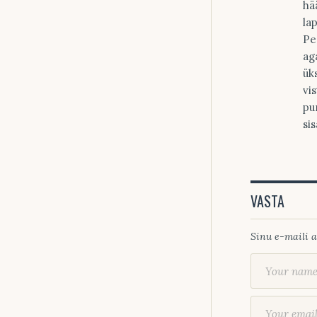
hä
la
Pe
ag
ük
vi
pu
si
VASTA
Sinu e-maili a