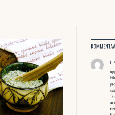
KOMMENTAAR
LII
ap
ki
pi
es
Tol
ar
re
Ku