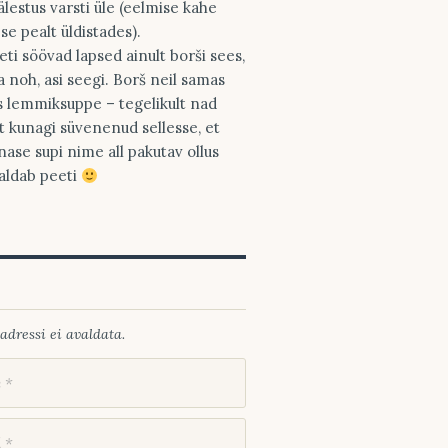
älestus varsti üle (eelmise kahe
pse pealt üldistades).
eti söövad lapsed ainult borši sees,
a noh, asi seegi. Borš neil samas
s lemmiksuppe – tegelikult nad
st kunagi süvenenud sellesse, et
nase supi nime all pakutav ollus
saldab peeti
adressi ei avaldata.