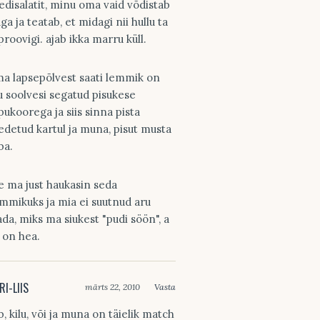
edisalatit, minu oma vaid võdistab
ga ja teatab, et midagi nii hullu ta
 proovigi. ajab ikka marru küll.
ma lapsepõlvest saati lemmik on
lu soolvesi segatud pisukese
pukoorega ja siis sinna pista
edetud kartul ja muna, pisut musta
ba.
le ma just haukasin seda
mmikuks ja mia ei suutnud aru
ada, miks ma siukest "pudi söön", a
 on hea.
RI-LIIS
märts 22, 2010
Vasta
ib, kilu, või ja muna on täielik match