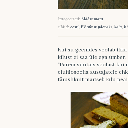
kategooriad:
Määramata
sildid:
eesti
,
EV sünnipäevaks
,
kala
,
li
Kui su geenides voolab ikka 
kilust ei saa üle ega ümber.
“Parem suutäis soolast kui
elufilosoofia austajatele eh
täiuslikult maitseb kilu pea