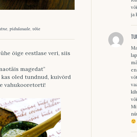
võ
ja 
htne
,
pidulauale
,
võie
TU
Ma
ühe õige eestlase veri, siis
la
mä
 maotäis magedat”
en
k kas oled tundnud, kuivõrd
võ
le vahukooretorti!
va
ki
võ
Mi
nü