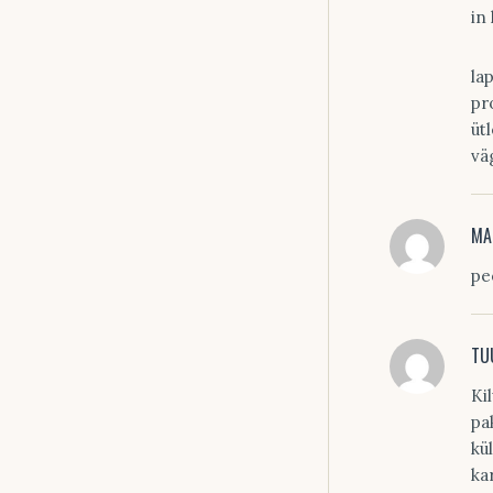
in
la
pr
üt
vä
MA
pe
TU
Ki
pa
kü
ka