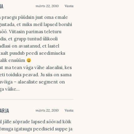
NA
märts 22, 2010
Vasta
 praegu püüdsin just oma emale
gustada, et miks meil lapsed borshi
 söö. Viitasin parimas teleturu
adis, et grupp tuntud ülikooli
adlasi on avastanud, et lastel
htsalt puudub peedi seedimiseks
jalik ensüüm
st ma tean väga vähe alaealisi, kes
eti toiduks peavad. Ju siis on sama
luvõiga – alaealiste segment on
ga väike…
ARJA
märts 22, 2010
Vasta
l jälle sõprade lapsed söövad kõik
õmuga igatsugu peediseid suppe ja