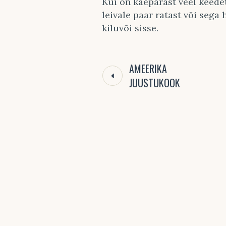
Kui on käepärast veel keede
leivale paar ratast või seg
kiluvõi sisse.
AMEERIKA
JUUSTUKOOK