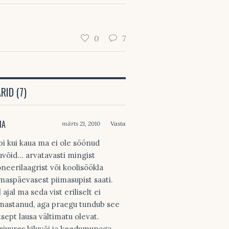
0
7
ID (7)
NA
märts 21, 2010
Vasta
pi kui kaua ma ei ole söönud
luvõid… arvatavasti mingist
oneerilaagrist või koolisöökla
maspäevasest piimasupist saati.
 ajal ma seda vist eriliselt ei
mastanud, aga praegu tundub see
tsept lausa vältimatu olevat.
sjuures kiluvõi ja keedumunaga