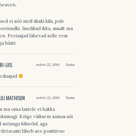
 heaven.
psed ei söö meil ükski kilu, pole
oovinudki. Imelikud ikka, ausalt ma
len. Peeiasjad lähevad selle eest
ga hästi.
RI-LIIS
märts 22, 2010
Vasta
ediasjad
ULI MATHISEN
märts 22, 2010
Vasta
lu ma oma lastele ei hakka
kkumagi. Kõige väiksem samas sõi
ll mõnuga kiluvõid, aga
rdetavasti läheb see positiivne