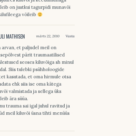
ileib on justkui tagurpidi munavõi
kilufileega võileib
ULI MATHISEN
märts 22, 2010
Vasta
 arvan, et paljudel meil on
psepõlvest pärit traumaatilised
lestused seoses kiluvõiga sh minul
dal. Siis tulebki psühholoogide
tet kasutada, et oma hirmule otsa
adata ehk siis ise oma kätega
luvõi valmistada ja sellega üks
ileib ära süüa.
nu trauma sai igal juhul ravitud ja
üd meil kiluvõi üsna tihti menüüs