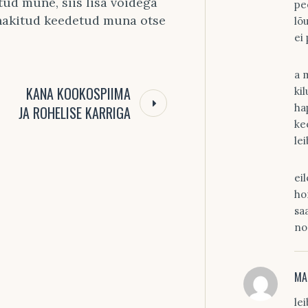
tud mune, siis lisa võidega
pe
a hakitud keedetud muna otse
lõu
ei
a 
KANA KOOKOSPIIMA
ki
ha
JA ROHELISE KARRIGA
ke
lei
ei
ho
sa
no
MA
le