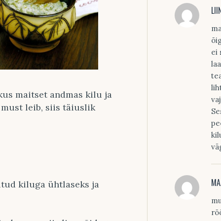
LII
ma
õi
ei
la
te
li
 kus maitset andmas kilu ja
va
 must leib, siis täiuslik
Se
pe
ki
vä
MA
itud kiluga ühtlaseks ja
mu
rõ