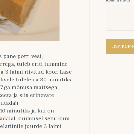
Kommentaar
 pane potti vesi,
rrega, tuleb eriti tummine
 3 laimi riivitud koor. Lase
iksele tulele ca 30 minutiks.
 (Väga mõnusa maitsega
eeta ja siis erinevate
utada!)
 10 minutiks ja kui on
madalal kuumusel seni, kuni
elatiinile juurde 3 laimi