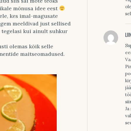
üüd siis sai mõte teoks
ol
likale mõnusa idee eest
sel
ele, kes imal-magusate
igem meeldivad just sellised
 tegelasi kui ainult suhkur
LII
Su
usti olemas kõik selle
ee
onentide maitseomadused.
Va
Pi
po
ki
jä
tö
si
Ja
va
se