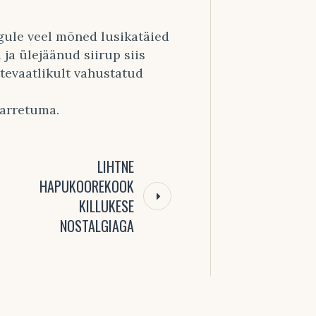
egule veel mõned lusikatäied
u ja ülejäänud siirup siis
ttevaatlikult vahustatud
tarretuma.
LIHTNE
HAPUKOOREKOOK
KILLUKESE
NOSTALGIAGA