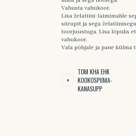
Vahusta vahukoor.
Lisa želatiini-laimimahle s
siirupit ja sega želatiiniseg
toorjuustuga. Lisa lõpuks e
vahukoor.
Vala põhjale ja pane külma 
TOM KHA EHK
KOOKOSPIIMA-
KANASUPP