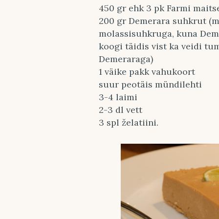
450 gr ehk 3 pk Farmi maits
200 gr Demerara suhkrut (m
molassisuhkruga, kuna Demer
koogi täidis vist ka veidi t
Demeraraga)
1 väike pakk vahukoort
suur peotäis mündilehti
3-4 laimi
2-3 dl vett
3 spl želatiini.