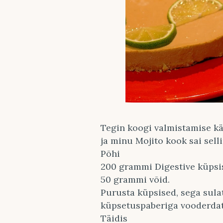
Tegin koogi valmistamise 
ja minu Mojito kook sai selli
Põhi
200 grammi Digestive küpsi
50 grammi võid.
Purusta küpsised, sega sula
küpsetuspaberiga vooderdat
Täidis