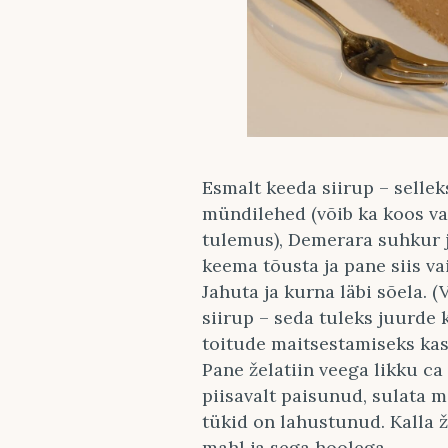
Esmalt keeda siirup – selleks
mündilehed (võib ka koos va
tulemus), Demerara suhkur ja
keema tõusta ja pane siis va
Jahuta ja kurna läbi sõela.
siirup – seda tuleks juurde k
toitude maitsestamiseks kas
Pane želatiin veega likku ca
piisavalt paisunud, sulata 
tükid on lahustunud. Kalla ž
mahl ja sega hoolega.