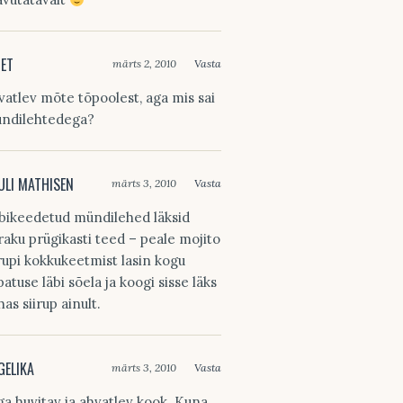
RET
märts 2, 2010
Vasta
vatlev mõte tõpoolest, aga mis sai
ndilehtedega?
ULI MATHISEN
märts 3, 2010
Vasta
bikeedetud mündilehed läksid
raku prügikasti teed – peale mojito
irupi kokkukeetmist lasin kogu
patuse läbi sõela ja koogi sisse läks
has siirup ainult.
GELIKA
märts 3, 2010
Vasta
ga huvitav ja ahvatlev kook. Kuna