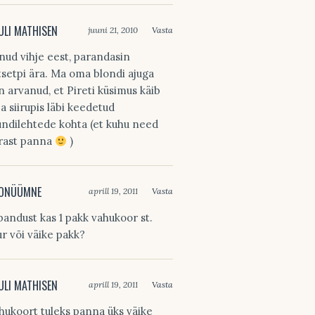
ULI MATHISEN
juuni 21, 2010
Vasta
nud vihje eest, parandasin
tsetpi ära. Ma oma blondi ajuga
in arvanud, et Pireti küsimus käib
ba siirupis läbi keedetud
ndilehtede kohta (et kuhu need
rast panna
)
ONÜÜMNE
aprill 19, 2011
Vasta
bandust kas 1 pakk vahukoor st.
ur või väike pakk?
ULI MATHISEN
aprill 19, 2011
Vasta
hukoort tuleks panna üks väike