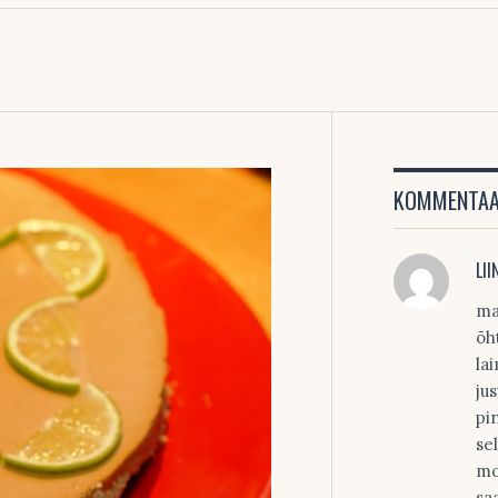
KOMMENTAAR
LII
ma
õh
la
ju
pi
sel
mo
sa