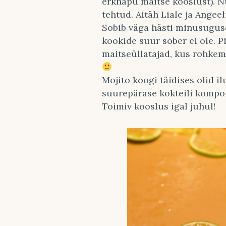
erkhapu maitse kooslust). N
tehtud. Aitäh Liale ja Angee
Sobib väga hästi minusugus
kookide suur sõber ei ole. P
maitseüllatajad, kus rohkem
Mojito koogi täidises olid il
suurepärase kokteili komp
Toimiv kooslus igal juhul!