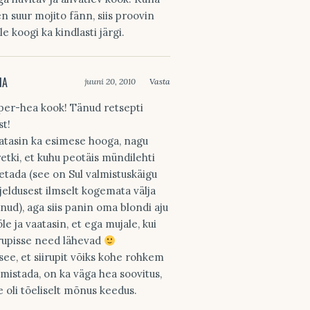
en suur mojito fänn, siis proovin
le koogi ka kindlasti järgi.
NA
juuni 20, 2010
Vasta
per-hea kook! Tänud retsepti
st!
atasin ka esimese hooga, nagu
retki, et kuhu peotäis mündilehti
etada (see on Sul valmistuskäigu
rjeldusest ilmselt kogemata välja
änud), aga siis panin oma blondi aju
öle ja vaatasin, et ega mujale, kui
irupisse need lähevad
 see, et siirupit võiks kohe rohkem
lmistada, on ka väga hea soovitus,
e oli tõeliselt mõnus keedus.