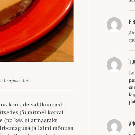
PI
Ah
mü
TU
Lä
pa
t
,
toorjuust
,
tort
si
ku
pu
mus kookide valdkonnast.
tsedes jäi mitmel korral
le (no kes ei armastaks
AN
irbemagusa ja laimi mõnusa
vä