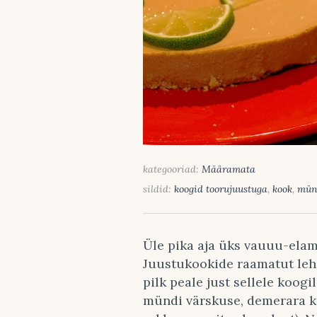
kategooriad:
Määramata
sildid:
koogid toorujuustuga
,
kook
,
mün
Üle pika aja üks vauuu-ela
Juustukookide raamatut lehi
pilk peale just sellele koogi
mündi värskuse, demerara k