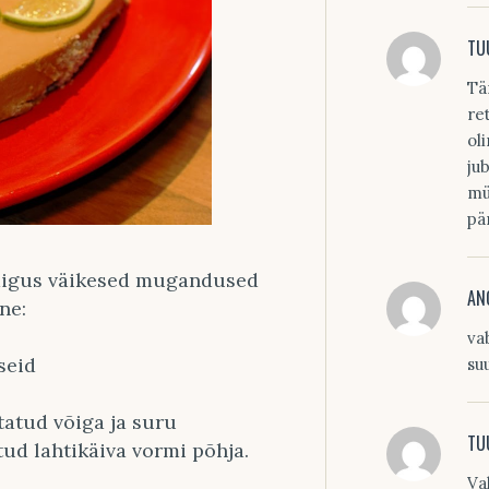
TU
Tä
re
ol
ju
mü
pä
käigus väikesed mugandused
AN
ne:
va
seid
su
tatud võiga ja suru
TU
ud lahtikäiva vormi põhja.
Va