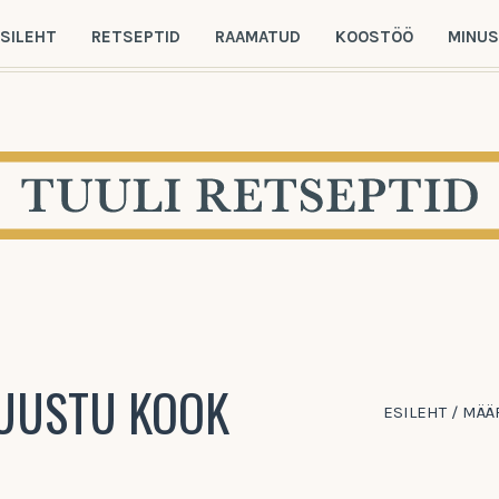
SILEHT
RETSEPTID
RAAMATUD
KOOSTÖÖ
MINU
JUUSTU KOOK
ESILEHT
/
MÄÄ