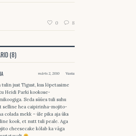
0
8
ID (8)
NA
märts 2, 2010
Vasta
 tulin just Tigust, kus lõpetasime
tu Heidi Parki kookose-
imikoogiga. Seda süües tuli suhu
st selline hea caipirinha-mojito-
na colada mekk – üle pika aja üks
line kook, et nutt tuli peale. Aga
jito cheesecake kõlab ka väga
avutatavalt