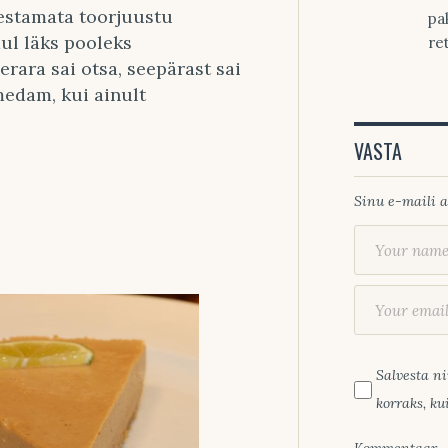
estamata toorjuustu
pa
ul läks pooleks
re
ara sai otsa, seepärast sai
umedam, kui ainult
VASTA
Sinu e-maili a
Salvesta ni
korraks, k