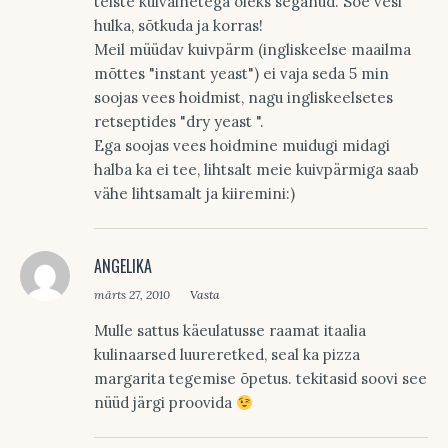
teiste kuivainetega oleks seganud. Soe vesi
hulka, sõtkuda ja korras!
Meil müüdav kuivpärm (ingliskeelse maailma
mõttes "instant yeast") ei vaja seda 5 min
soojas vees hoidmist, nagu ingliskeelsetes
retseptides "dry yeast ".
Ega soojas vees hoidmine muidugi midagi
halba ka ei tee, lihtsalt meie kuivpärmiga saab
vähe lihtsamalt ja kiiremini:)
ANGELIKA
märts 27, 2010
Vasta
Mulle sattus käeulatusse raamat itaalia
kulinaarsed luureretked, seal ka pizza
margarita tegemise õpetus. tekitasid soovi see
nüüd järgi proovida