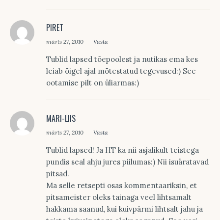
PIRET
märts 27, 2010
Vasta
Tublid lapsed tõepoolest ja nutikas ema kes
leiab õigel ajal mõtestatud tegevused:) See
ootamise pilt on üliarmas:)
MARI-LIIS
märts 27, 2010
Vasta
Tublid lapsed! Ja HT ka nii asjalikult teistega
pundis seal ahju jures piilumas:) Nii isuäratavad
pitsad.
Ma selle retsepti osas kommentaariksin, et
pitsameister oleks tainaga veel lihtsamalt
hakkama saanud, kui kuivpärmi lihtsalt jahu ja