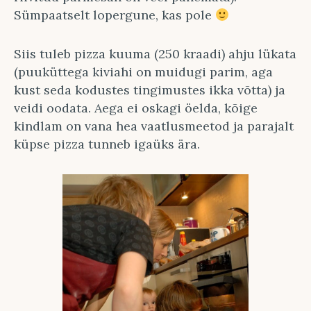
Sümpaatselt lopergune, kas pole
Siis tuleb pizza kuuma (250 kraadi) ahju lükata
(puuküttega kiviahi on muidugi parim, aga
kust seda kodustes tingimustes ikka võtta) ja
veidi oodata. Aega ei oskagi öelda, kõige
kindlam on vana hea vaatlusmeetod ja parajalt
küpse pizza tunneb igaüks ära.