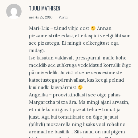
TUULI MATHISEN
märts 27, 2010
Vasta
Mari-Liis – tänud vihje eest
Annan
pizzameistrile edasi, et edaspidi veelgi lihtsam
see pizzategu. Ei mingit eelkergitust ega
midagi.
Ise kasutan valdavalt presspärmi, mulle kohe
meeldib see suhkruga vedeldatud korralik õige
pärmivedelik. Ju vist otsene seos esimeste
katsetustega pärmivallast, kus keegi polnud
kuulnudki kuivpärmist
Angelika – proovi kindlasti see õige puhas
Margaretha pizza ära. Ma mingi ajani arvasin,
et milleks nii igavat pizzat teha – tomat ja
juust. Aga kui tomatikaste on õige ja juust
(pühvli) mozzarella ning lisaks veel roheline
aromaatne basiilik… Siis nüüd on mul pigem