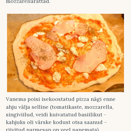
mozzarellarattad.
Vanema poisi isekoostatud pizza nägi enne
ahju välja selline (tomatikaste, mozzarella,
singiviilud, veidi kuivatatud basiilikut -
kahjuks oli värske kodust otsa saanud –
riivitud parmesan on veel panemata).