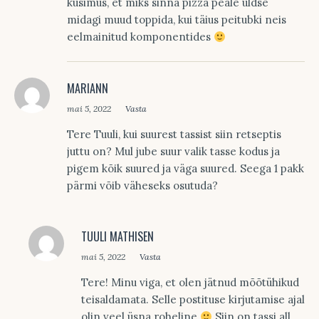
küsimus, et miks sinna pizza peale üldse
midagi muud toppida, kui täius peitubki neis
eelmainitud komponentides
MARIANN
mai 5, 2022
Vasta
Tere Tuuli, kui suurest tassist siin retseptis
juttu on? Mul jube suur valik tasse kodus ja
pigem kõik suured ja väga suured. Seega 1 pakk
pärmi võib väheseks osutuda?
TUULI MATHISEN
mai 5, 2022
Vasta
Tere! Minu viga, et olen jätnud mõõtühikud
teisaldamata. Selle postituse kirjutamise ajal
olin veel üsna roheline
Siin on tassi all