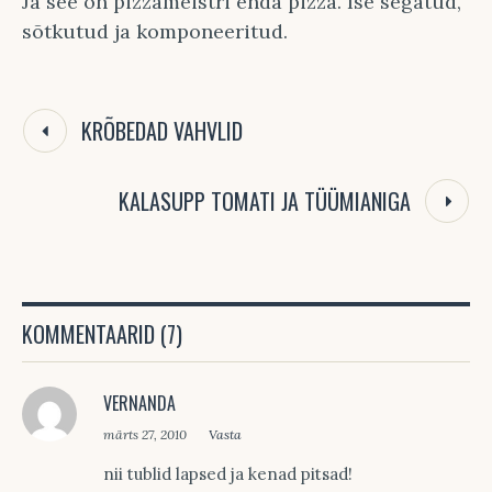
Ja see on pizzameistri enda pizza. Ise segatud,
sõtkutud ja komponeeritud.
KRÕBEDAD VAHVLID
KALASUPP TOMATI JA TÜÜMIANIGA
KOMMENTAARID (7)
VERNANDA
märts 27, 2010
Vasta
nii tublid lapsed ja kenad pitsad!