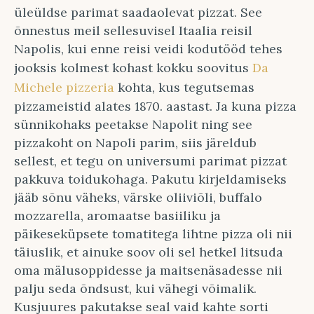
üleüldse parimat saadaolevat pizzat. See
õnnestus meil sellesuvisel Itaalia reisil
Napolis, kui enne reisi veidi kodutööd tehes
jooksis kolmest kohast kokku soovitus
Da
Michele pizzeria
kohta, kus tegutsemas
pizzameistid alates 1870. aastast. Ja kuna pizza
sünnikohaks peetakse Napolit ning see
pizzakoht on Napoli parim, siis järeldub
sellest, et tegu on universumi parimat pizzat
pakkuva toidukohaga. Pakutu kirjeldamiseks
jääb sõnu väheks, värske oliiviõli, buffalo
mozzarella, aromaatse basiiliku ja
päikeseküpsete tomatitega lihtne pizza oli nii
täiuslik, et ainuke soov oli sel hetkel litsuda
oma mälusoppidesse ja maitsenäsadesse nii
palju seda õndsust, kui vähegi võimalik.
Kusjuures pakutakse seal vaid kahte sorti