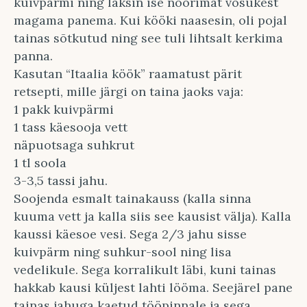
kuivpärmi ning läksin ise noorimat võsukest
magama panema. Kui kööki naasesin, oli pojal
tainas sõtkutud ning see tuli lihtsalt kerkima
panna.
Kasutan “Itaalia köök” raamatust pärit
retsepti, mille järgi on taina jaoks vaja:
1 pakk kuivpärmi
1 tass käesooja vett
näpuotsaga suhkrut
1 tl soola
3-3,5 tassi jahu.
Soojenda esmalt tainakauss (kalla sinna
kuuma vett ja kalla siis see kausist välja). Kalla
kaussi käesoe vesi. Sega 2/3 jahu sisse
kuivpärm ning suhkur-sool ning lisa
vedelikule. Sega korralikult läbi, kuni tainas
hakkab kausi küljest lahti lööma. Seejärel pane
tainas jahuga kaetud tööpinnale ja sega