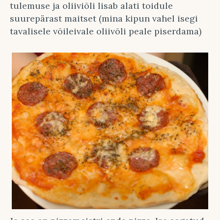
tulemuse ja oliiviõli lisab alati toidule
suurepärast maitset (mina kipun vahel isegi
tavalisele võileivale oliivõli peale piserdama)