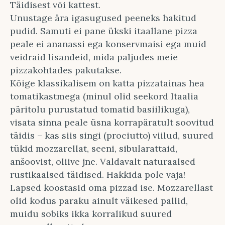
Täidisest või kattest.
Unustage ära igasugused peeneks hakitud
pudid. Samuti ei pane ükski itaallane pizza
peale ei ananassi ega konservmaisi ega muid
veidraid lisandeid, mida paljudes meie
pizzakohtades pakutakse.
Kõige klassikalisem on katta pizzatainas hea
tomatikastmega (minul olid seekord Itaalia
päritolu purustatud tomatid basiilikuga),
visata sinna peale üsna korrapäratult soovitud
täidis – kas siis singi (prociutto) viilud, suured
tükid mozzarellat, seeni, sibularattaid,
anšoovist, oliive jne. Valdavalt naturaalsed
rustikaalsed täidised. Hakkida pole vaja!
Lapsed koostasid oma pizzad ise. Mozzarellast
olid kodus paraku ainult väikesed pallid,
muidu sobiks ikka korralikud suured