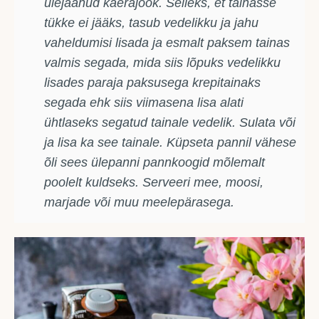
ülejäänud kaerajook. Selleks, et tainasse
tükke ei jääks, tasub vedelikku ja jahu
vaheldumisi lisada ja esmalt paksem tainas
valmis segada, mida siis lõpuks vedelikku
lisades paraja paksusega krepitainaks
segada ehk siis viimasena lisa alati
ühtlaseks segatud tainale vedelik. Sulata või
ja lisa ka see tainale. Küpseta pannil vähese
õli sees ülepanni pannkoogid mõlemalt
poolelt kuldseks. Serveeri mee, moosi,
marjade või muu meelepärasega.