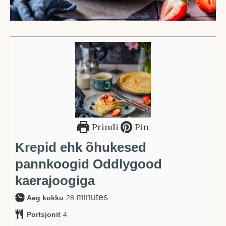
Prindi
Pin
Krepid ehk õhukesed
pannkoogid Oddlygood
kaerajoogiga
minutes
minutes
Aeg kokku
28
Portsjonit
4