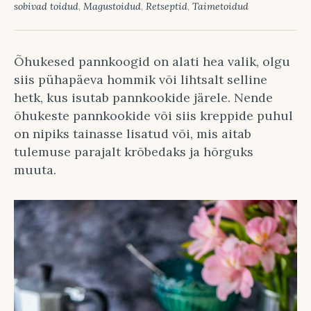
sobivad toidud
,
Magustoidud
,
Retseptid
,
Taimetoidud
Õhukesed pannkoogid on alati hea valik, olgu
siis pühapäeva hommik või lihtsalt selline
hetk, kus isutab pannkookide järele. Nende
õhukeste pannkookide või siis kreppide puhul
on nipiks tainasse lisatud või, mis aitab
tulemuse parajalt krõbedaks ja hõrguks
muuta.