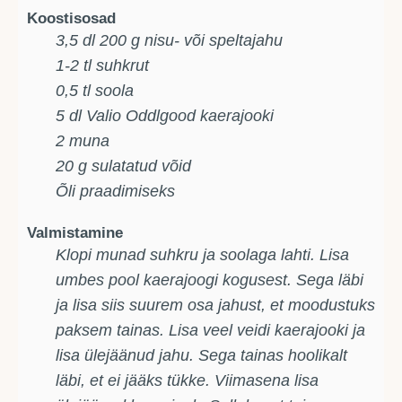
Koostisosad
3,5
dl
200 g nisu- või speltajahu
1-2
tl
suhkrut
0,5
tl
soola
5
dl
Valio Oddlgood kaerajooki
2
muna
20
g
sulatatud võid
Õli praadimiseks
Valmistamine
Klopi munad suhkru ja soolaga lahti. Lisa
umbes pool kaerajoogi kogusest. Sega läbi
ja lisa siis suurem osa jahust, et moodustuks
paksem tainas. Lisa veel veidi kaerajooki ja
lisa ülejäänud jahu. Sega tainas hoolikalt
läbi, et ei jääks tükke. Viimasena lisa