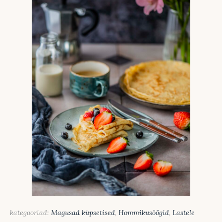
kategooriad:
Magusad küpsetised
,
Hommikusöögid
,
Lastele