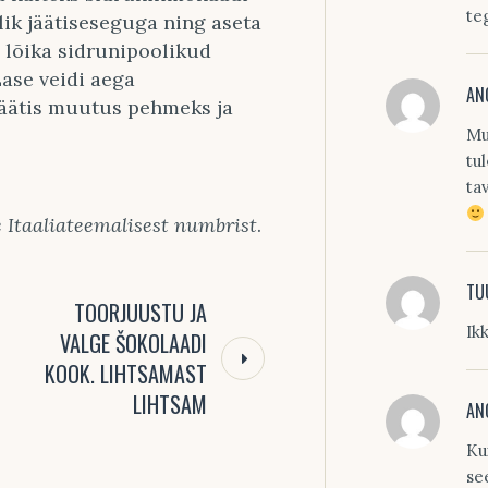
te
olik jäätiseseguga ning aseta
 lõika sidrunipoolikud
Lase veidi aega
AN
 jäätis muutus pehmeks ja
Mu
tu
ta
e Itaaliateemalisest numbrist
.
TU
TOORJUUSTU JA
Ik
VALGE ŠOKOLAADI
KOOK. LIHTSAMAST
LIHTSAM
AN
Ku
se