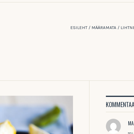
ESILEHT
/
MÄÄRAMATA
/
LIHTN
KOMMENTAAR
MA