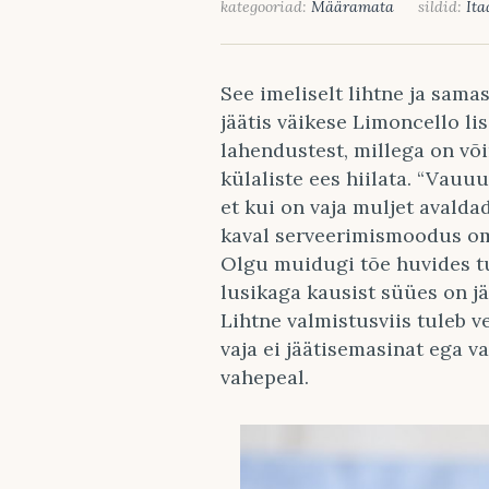
kategooriad:
Määramata
sildid:
Ita
See imeliselt lihtne ja sama
jäätis väikese Limoncello li
lahendustest, millega on võ
külaliste ees hiilata. “Vauuu
et kui on vaja muljet avaldad
kaval serveerimismoodus om
Olgu muidugi tõe huvides tu
lusikaga kausist süües on j
Lihtne valmistusviis tuleb v
vaja ei jäätisemasinat ega 
vahepeal.