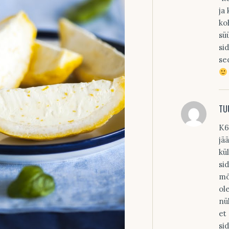
ja
ko
sü
si
se
TU
K6
jä
kü
si
mõ
ol
nü
et
si