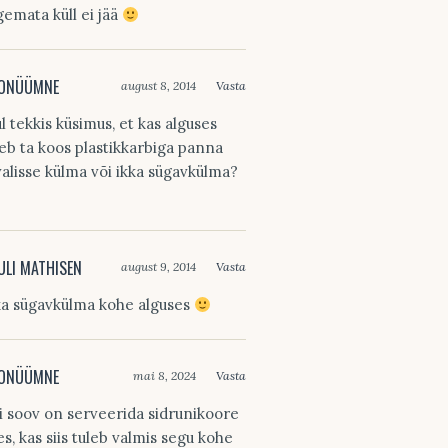
gemata küll ei jää
ONÜÜMNE
august 8, 2014
Vasta
l tekkis küsimus, et kas alguses
leb ta koos plastikkarbiga panna
valisse külma või ikka sügavkülma?
ULI MATHISEN
august 9, 2014
Vasta
ka sügavkülma kohe alguses
ONÜÜMNE
mai 8, 2024
Vasta
i soov on serveerida sidrunikoore
es, kas siis tuleb valmis segu kohe