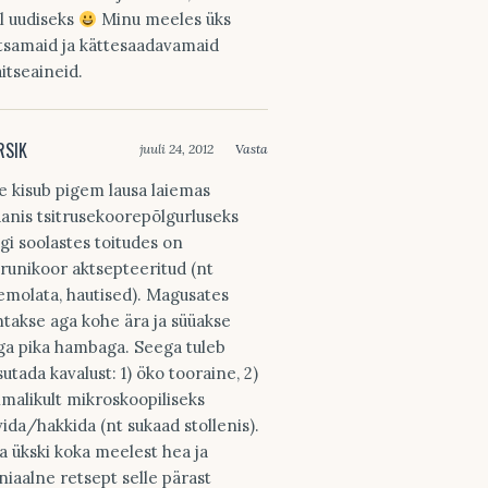
ll uudiseks
Minu meeles üks
htsamaid ja kättesaadavamaid
itseaineid.
RSIK
juuli 24, 2012
Vasta
e kisub pigem lausa laiemas
aanis tsitrusekoorepõlgurluseks
igi soolastes toitudes on
drunikoor aktsepteeritud (nt
emolata, hautised). Magusates
ntakse aga kohe ära ja süüakse
ga pika hambaga. Seega tuleb
sutada kavalust: 1) öko tooraine, 2)
imalikult mikroskoopiliseks
ivida/hakkida (nt sukaad stollenis).
a ükski koka meelest hea ja
niaalne retsept selle pärast