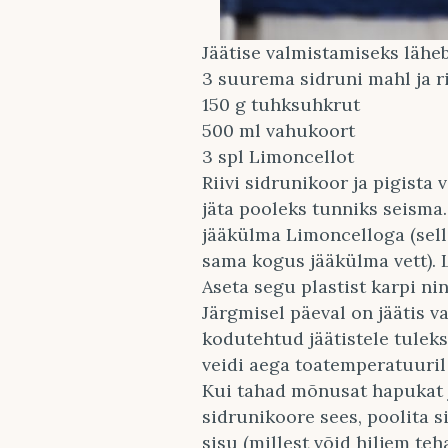
Jäätise valmistamiseks läheb
3 suurema sidruni mahl ja r
150 g tuhksuhkrut
500 ml vahukoort
3 spl Limoncellot
Riivi sidrunikoor ja pigista 
jäta pooleks tunniks seisma
jääkülma Limoncelloga (sel
sama kogus jääkülma vett). L
Aseta segu plastist karpi ni
Järgmisel päeval on jäätis v
kodutehtud jäätistele tulek
veidi aega toatemperatuuril
Kui tahad mõnusat hapukat j
sidrunikoore sees, poolita s
sisu (millest võid hiljem te