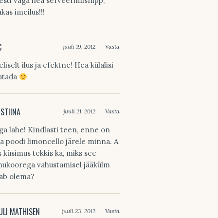
esti väga hea serveerimisnipp,
akas imeilus!!!
C
juuli 19, 2012
Vasta
liselt ilus ja efektne! Hea külalisi
latada
ISTIINA
juuli 21, 2012
Vasta
ga lahe! Kindlasti teen, enne on
ja poodi limoncello järele minna. A
s küsimus tekkis ka, miks see
hukoorega vahustamisel jääkülm
ab olema?
ULI MATHISEN
juuli 23, 2012
Vasta