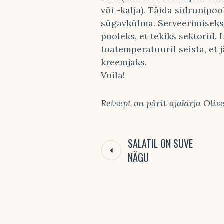
või -kalja). Täida sidrunipo
sügavkülma. Serveerimiseks
pooleks, et tekiks sektorid. 
toatemperatuuril seista, et
kreemjaks.
Voila!
Retsept on pärit ajakirja Oliv
SALATIL ON SUVE
NÄGU