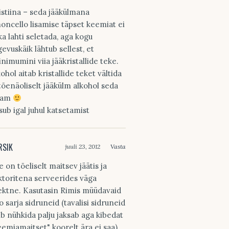
istiina – seda jääkülmana
moncello lisamise täpset keemiat ei
ka lahti seletada, aga kogu
gevuskäik lähtub sellest, et
inimumini viia jääkristallide teke.
kohol aitab kristallide teket vältida
 tõenäoliselt jääkülm alkohol seda
nam
sub igal juhul katsetamist
RSIK
juuli 23, 2012
Vasta
e on tõeliselt maitsev jäätis ja
ktoritena serveerides väga
ektne. Kasutasin Rimis müüdavaid
o sarja sidruneid (tavalisi sidruneid
ib nühkida palju jaksab aga kibedat
eemiamaitset" koorelt ära ei saa)