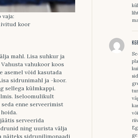
kü
li
 vaja:
ma
iivitud koor
K6
Se
välja mahl. Lisa suhkur ja
pl
. Vahusta vahukoor koos
ku
le asemel võid kasutada
si
isa sidrunimahl ja -koor.
gr
ng sellega külmkappi.
tu
almis. Iseloomulikult
vä
s seda enne serveerimist
ka
 hoida.
võ
äätis serveerida
ri
Eg
idrunid ning uurista välja
ge
ha näiteks sidrunilimonaadi