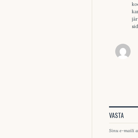
ko
ka
jä
si
VASTA
Sinu e-maili a