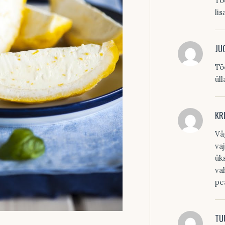
Tõ
lis
JU
Tõe
ül
KR
Vä
va
ük
va
pe
TU