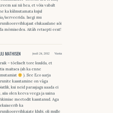
 kreem sai nii hea, et võis vabalt
he ka külmutamata kujul
üa/serveerida. Isegi mu
drunikoorevihkajast elukaaslane sõi
da mõmisedes. Aitäh retsepti eest!
ULI MATHISEN
juuli 24, 2012
Vasta
rsik – tõeliselt tore kuulda, et
ätis maitses (sh ka enne
lmutamist
). See Eco sarja
drunite kasutamine on väga
istlik, kui neid parasjagu saada ei
e, siis olen keeva veega ja usina
hkimise meetodit kasutanud. Aga
 eksiseerib ka
drunikoorevihkajate klubi, oli mulle