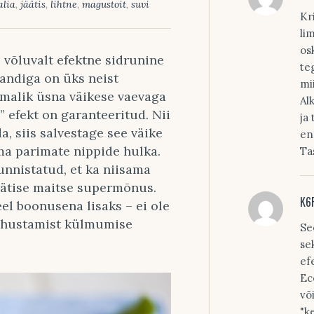
alia
,
jäätis
,
lihtne
,
magustoit
,
suvi
Kr
li
os
s võluvalt efektne sidrunine
te
sandiga on üks neist
mi
imalik üsna väikese vaevaga
Al
” efekt on garanteeritud. Nii
ja
a, siis salvestage see väike
e
a parimate nippide hulka.
Ta
nnistatud, et ka niisama
äätise maitse supermõnus.
K6
eel boonusena lisaks – ei ole
vahustamist külmumise
Se
se
ef
Ec
võ
"k