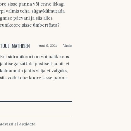
ore sisse panna või enne ikkagi
rpi valmis teha, sügavkülmutada
rgmise päevani ja siis alles
drunikoore sisse ümbertõsta?
TUULI MATHISEN
mai 9, 2024
Vasta
Kui sidrunikoori on võimalik koos
jäätisega sättida püstiselt ja nii, et
külmumata jäätis välja ei valguks,
siis võib kohe koore sisse panna.
adressi ei avaldata.