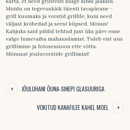
karta, et need grillresti külge kinni jääksid.
Muidu on tegevuskäik täiesti tavapärane –
grill kuumaks ja vorstid grillile, kuni need
väljast krõbedad ja seest küpsed. Mõnus!
Kahjuks said pildid tehtud just üks päev enne
valge lumevaiba mahasadamist. Tuleb vist uus
grillimine ja fotosessioon ette võtta.
Mõnusat jõuluvorstide grillimist!
JÕULUHANI ÕUNA-SINEPI GLASUURIGA
VOKITUD KANAFILEE KAHEL MOEL