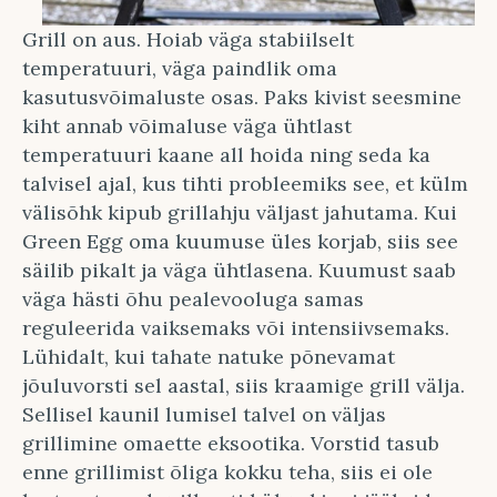
Grill on aus. Hoiab väga stabiilselt
temperatuuri, väga paindlik oma
kasutusvõimaluste osas. Paks kivist seesmine
kiht annab võimaluse väga ühtlast
temperatuuri kaane all hoida ning seda ka
talvisel ajal, kus tihti probleemiks see, et külm
välisõhk kipub grillahju väljast jahutama. Kui
Green Egg oma kuumuse üles korjab, siis see
säilib pikalt ja väga ühtlasena. Kuumust saab
väga hästi õhu pealevooluga samas
reguleerida vaiksemaks või intensiivsemaks.
Lühidalt, kui tahate natuke põnevamat
jõuluvorsti sel aastal, siis kraamige grill välja.
Sellisel kaunil lumisel talvel on väljas
grillimine omaette eksootika. Vorstid tasub
enne grillimist õliga kokku teha, siis ei ole