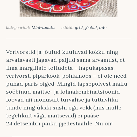
kategooriad:
Määramata
sildid:
grill
,
jõulud
,
talv
Verivorstid ja jõulud kuuluvad kokku ning
arvatavasti jagavad paljud sama arvamust, et
ilma märgiliste toitudeta – hapukapasas,
verivorst, piparkook, pohlamoos – ei ole need
pühad päris õiged. Mingid lapsepõlvest mällu
sööbinud maitse- ja lõhnakombinatsioonid
loovad nii mõnusalt turvalise ja tuttavliku
tunde ning ükski sushi ega vokk (mis mulle
tegelikult väga maitsevad) ei pääse
24.detsembri paiku pjedestaalile. Nii on!