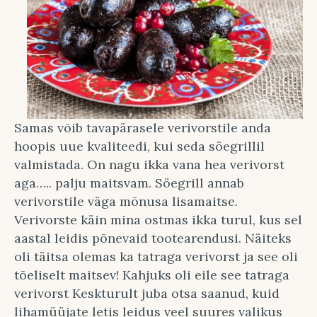
Samas võib tavapärasele verivorstile anda
hoopis uue kvaliteedi, kui seda söegrillil
valmistada. On nagu ikka vana hea verivorst
aga….. palju maitsvam. Söegrill annab
verivorstile väga mõnusa lisamaitse.
Verivorste käin mina ostmas ikka turul, kus sel
aastal leidis põnevaid tootearendusi. Näiteks
oli täitsa olemas ka tatraga verivorst ja see oli
tõeliselt maitsev! Kahjuks oli eile see tatraga
verivorst Keskturult juba otsa saanud, kuid
lihamüüjate letis leidus veel suures valikus