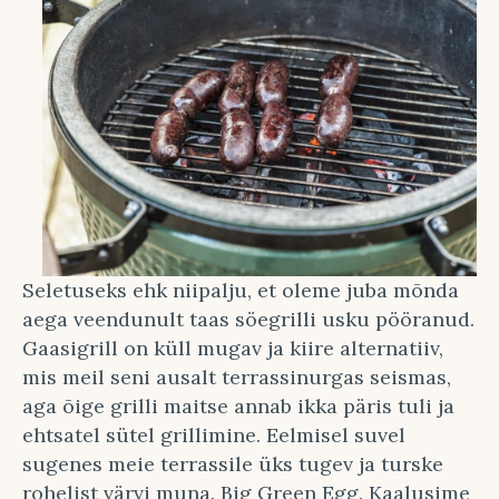
Seletuseks ehk niipalju, et oleme juba mõnda
aega veendunult taas söegrilli usku pööranud.
Gaasigrill on küll mugav ja kiire alternatiiv,
mis meil seni ausalt terrassinurgas seismas,
aga õige grilli maitse annab ikka päris tuli ja
ehtsatel sütel grillimine. Eelmisel suvel
sugenes meie terrassile üks tugev ja turske
rohelist värvi muna. Big Green Egg. Kaalusime