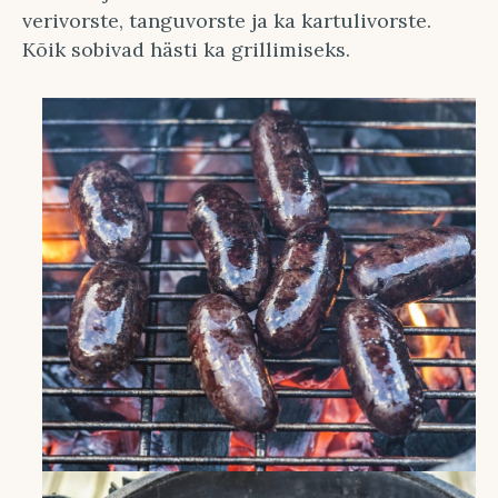
verivorste, tanguvorste ja ka kartulivorste.
Kõik sobivad hästi ka grillimiseks.