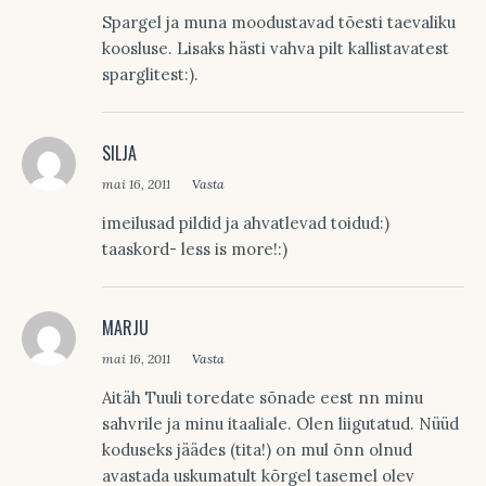
Spargel ja muna moodustavad tõesti taevaliku
koosluse. Lisaks hästi vahva pilt kallistavatest
sparglitest:).
SILJA
mai 16, 2011
Vasta
imeilusad pildid ja ahvatlevad toidud:)
taaskord- less is more!:)
MARJU
mai 16, 2011
Vasta
Aitäh Tuuli toredate sõnade eest nn minu
sahvrile ja minu itaaliale. Olen liigutatud. Nüüd
koduseks jäädes (tita!) on mul õnn olnud
avastada uskumatult kõrgel tasemel olev