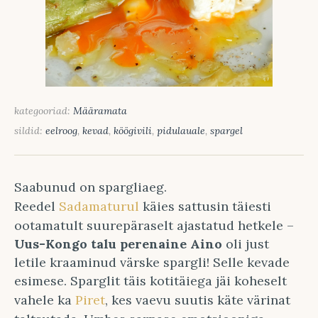
kategooriad:
Määramata
sildid:
eelroog
,
kevad
,
köögivili
,
pidulauale
,
spargel
Saabunud on spargliaeg.
Reedel
Sadamaturul
käies sattusin täiesti
ootamatult suurepäraselt ajastatud hetkele –
Uus-Kongo talu perenaine Aino
oli just
letile kraaminud värske spargli! Selle kevade
esimese. Sparglit täis kotitäiega jäi koheselt
vahele ka
Piret
, kes vaevu suutis käte värinat