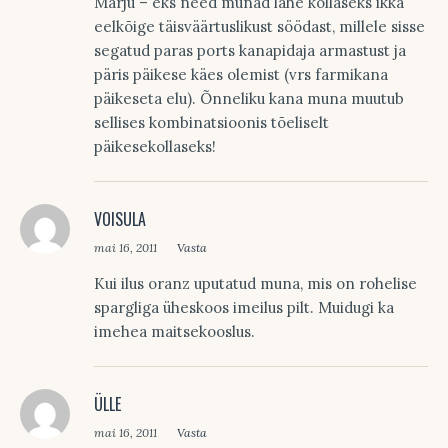
Marju – eks need munad lähe kollaseks ikka
eelkõige täisväärtuslikust söödast, millele sisse
segatud paras ports kanapidaja armastust ja
päris päikese käes olemist (vrs farmikana
päikeseta elu). Õnneliku kana muna muutub
sellises kombinatsioonis tõeliselt
päikesekollaseks!
VOISULA
mai 16, 2011
Vasta
Kui ilus oranz uputatud muna, mis on rohelise
spargliga üheskoos imeilus pilt. Muidugi ka
imehea maitsekooslus.
ÜLLE
mai 16, 2011
Vasta