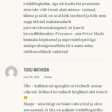
toidublogindus. Aga nii itaalia kui prantsuse
rivierale võib tõesti alati minna- rannad,
kliima ja söök on seal kõik imelised ja kõik muu
nagu ütlesid maksimaalselt
päevateekonnakaugusel, nt kasvõi
lavendlilõhnaline Provance , mis Peter Mayle
kuulsaks kirjutanud ja supernäitlejatööga
midapeabnägemafilmis Hea aasta suisa
elufilosoofiliselt esitletud
TUULI MATHISEN
mai 16, 2011
Vasta
Ülle – kallistavad sparglid on tõeliselt armas
väljend. Sellised kevadiselt kirglikud olid teised
Marju – sinu blogi on hästi vahva leid ja olen
aru saanud, et tita on paljude toidublogardite