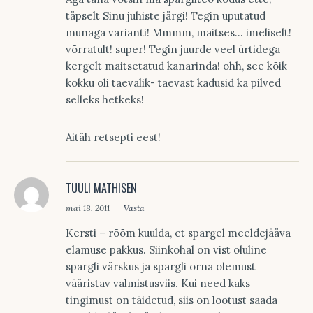
täpselt Sinu juhiste järgi! Tegin uputatud
munaga varianti! Mmmm, maitses… imeliselt!
võrratult! super! Tegin juurde veel ürtidega
kergelt maitsetatud kanarinda! ohh, see kõik
kokku oli taevalik- taevast kadusid ka pilved
selleks hetkeks!
Aitäh retsepti eest!
TUULI MATHISEN
mai 18, 2011
Vasta
Kersti – rõõm kuulda, et spargel meeldejääva
elamuse pakkus. Siinkohal on vist oluline
spargli värskus ja spargli õrna olemust
vääristav valmistusviis. Kui need kaks
tingimust on täidetud, siis on lootust saada