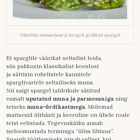
Oliiviõlis kümmelnud ja kergelt grillitud spargel
Et sparglile väärikat seltsilist leida,
siis pakkusin klassikalist kooslust
ja sättisin rohelistele kaunitele
sparglivartele seltsiliseks muna.
Nii saigi spargel taldrikule sätitud
esmalt
uputatud muna ja parmesaniga
ning
teiseks
muna-ürdikastmega
. Mõlemad
maitsesid ülihästi ja keeruline on ühele roale
teist eelistada. Tegevuskäiku annab
iseloomustada terminiga “ülim lihtsus”.
Spargli töötlemiseks piisab sellest, kui