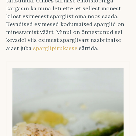
taltsutada. Umbes sarnase emotsiooniga
kargasin ka mina leti ette, et sellest mõnest
kilost esimesest sparglist oma noos saada.
Kevadised esimesed kodumaised sparglid on
minestamist väärt! Minul on õnnestunud sel
kevadel viis esimest sparglivart naabrinaise
aiast juba
sparglipirukasse
sättida.