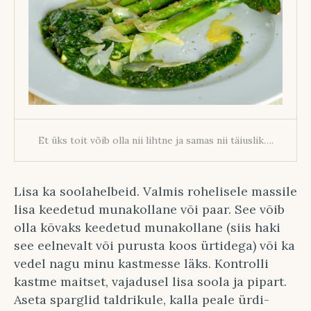
Et üks toit võib olla nii lihtne ja samas nii täiuslik….
Lisa ka soolahelbeid. Valmis rohelisele massile
lisa keedetud munakollane või paar. See võib
olla kõvaks keedetud munakollane (siis haki
see eelnevalt või purusta koos ürtidega) või ka
vedel nagu minu kastmesse läks. Kontrolli
kastme maitset, vajadusel lisa soola ja pipart.
Aseta sparglid taldrikule, kalla peale ürdi-