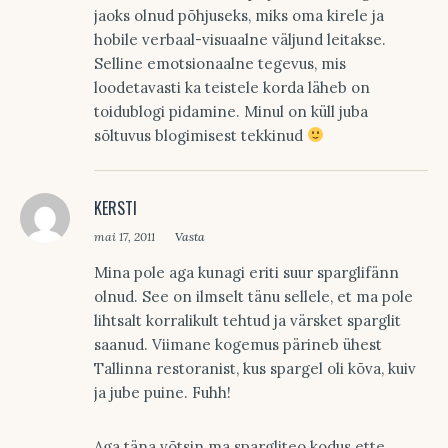
jaoks olnud põhjuseks, miks oma kirele ja
hobile verbaal-visuaalne väljund leitakse.
Selline emotsionaalne tegevus, mis
loodetavasti ka teistele korda läheb on
toidublogi pidamine. Minul on küll juba
sõltuvus blogimisest tekkinud
KERSTI
mai 17, 2011
Vasta
Mina pole aga kunagi eriti suur sparglifänn
olnud. See on ilmselt tänu sellele, et ma pole
lihtsalt korralikult tehtud ja värsket sparglit
saanud. Viimane kogemus pärineb ühest
Tallinna restoranist, kus spargel oli kõva, kuiv
ja jube puine. Fuhh!
Aga täna võtsin ma spargliteo kodus ette,