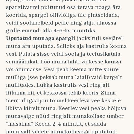
sparglivarrel puitunud osa terava noaga ära
koorida, spargel oliiviõliga üle pintseldada,
veidi soolahelbeid peale ning ahju ülaossa
grillelemendi alla 4-6-ks minutiks.
Uputatud munaga spargli
jaoks tuli seejärel
muna ära uputada. Selleks aja kastrulis keema
vesi. Puista sisse veidi soola ja teelusikatäis
veiniäädikat. Löö muna lahti väikesse kaussi
või anumasse. Vesi peab keema mitte suure
mulliga (see peksab muna laiali) vaid kergelt
mullitades. Lükka kastrulis vesi ringjalt
liikuma nii, et keskossa tekib keeris. Sinna
tsentrifugaaljõu toimel keerleva vee keskele
libista kiirelt muna. Keerlev vesi peaks hõljuva
munavalge nüüd ringjalt munakollase ümber
“mässima”. Keeda 2-4 minutit, et saada
mõnusalt vedele munakollasega uputatud