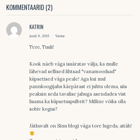
KOMMENTAARID (2)
KATRIN
juuli 9, 2015
Vasta
Tere, Tuuli!
Kook näeb väga isuäratav välja, ka mulle
lähevad sellised lihtsad "vanamoodsad"
küpsetised väga peale! Aga kui mul
pannkoogijahu käepärast ei juhtu olema, siis
peaksin seda tavalise jahuga asendades vist
lisama ka küpsetuspulbrit? Milline võiks olla
sobiv kogus?
Jätkuvalt on Sinu blogi väga tore lugeda, aitäh!