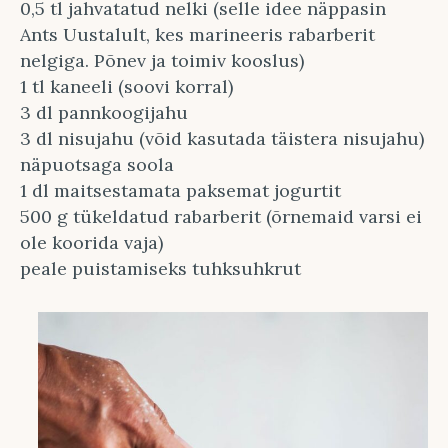
0,5 tl jahvatatud nelki (selle idee näppasin
Ants Uustalult, kes marineeris rabarberit
nelgiga. Põnev ja toimiv kooslus)
1 tl kaneeli (soovi korral)
3 dl pannkoogijahu
3 dl nisujahu (võid kasutada täistera nisujahu)
näpuotsaga soola
1 dl maitsestamata paksemat jogurtit
500 g tükeldatud rabarberit (õrnemaid varsi ei
ole koorida vaja)
peale puistamiseks tuhksuhkrut