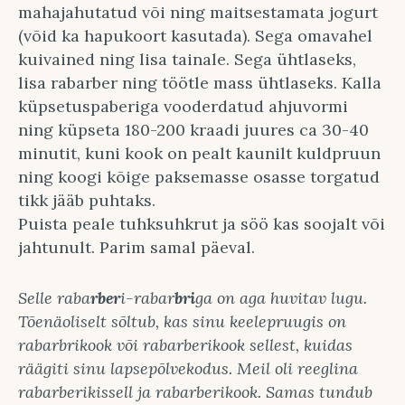
mahajahutatud või ning maitsestamata jogurt
(võid ka hapukoort kasutada). Sega omavahel
kuivained ning lisa tainale. Sega ühtlaseks,
lisa rabarber ning töötle mass ühtlaseks. Kalla
küpsetuspaberiga vooderdatud ahjuvormi
ning küpseta 180-200 kraadi juures ca 30-40
minutit, kuni kook on pealt kaunilt kuldpruun
ning koogi kõige paksemasse osasse torgatud
tikk jääb puhtaks.
Puista peale tuhksuhkrut ja söö kas soojalt või
jahtunult. Parim samal päeval.
Selle raba
rber
i-rabar
bri
ga on aga huvitav lugu.
Tõenäoliselt sõltub, kas sinu keelepruugis on
rabarbrikook või rabarberikook sellest, kuidas
räägiti sinu lapsepõlvekodus. Meil oli reeglina
rabarberikissell ja rabarberikook. Samas tundub