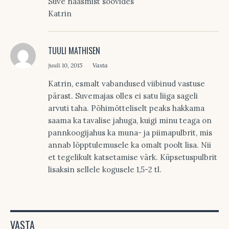
Suve naasmist soovides
Katrin
TUULI MATHISEN
juuli 10, 2015
Vasta
Katrin, esmalt vabandused viibinud vastuse
pärast. Suvemajas olles ei satu liiga sageli
arvuti taha. Põhimõtteliselt peaks hakkama
saama ka tavalise jahuga, kuigi minu teaga on
pannkoogijahus ka muna- ja piimapulbrit, mis
annab lõpptulemusele ka omalt poolt lisa. Nii
et tegelikult katsetamise värk. Küpsetuspulbrit
lisaksin sellele kogusele 1,5-2 tl.
VASTA