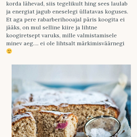
korda lähevad, siis tegelikult hing sees laulab
ja energiat jagub eneselegi üllatavas koguses.
Et aga pere rabarberihooajal päris koogita ei
jääks, on mul selline kiire ja lihtne
koogiretsept varuks, mille valmistamisele
minev aeg…. ei ole lihtsalt märkimisväärnegi