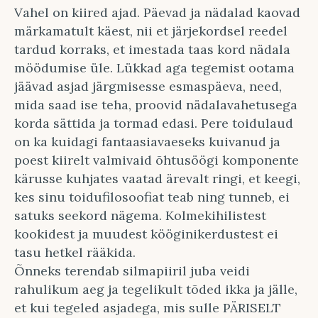
Vahel on kiired ajad. Päevad ja nädalad kaovad
märkamatult käest, nii et järjekordsel reedel
tardud korraks, et imestada taas kord nädala
möödumise üle. Lükkad aga tegemist ootama
jäävad asjad järgmisesse esmaspäeva, need,
mida saad ise teha, proovid nädalavahetusega
korda sättida ja tormad edasi. Pere toidulaud
on ka kuidagi fantaasiavaeseks kuivanud ja
poest kiirelt valmivaid õhtusöögi komponente
kärusse kuhjates vaatad ärevalt ringi, et keegi,
kes sinu toidufilosoofiat teab ning tunneb, ei
satuks seekord nägema. Kolmekihilistest
kookidest ja muudest kööginikerdustest ei
tasu hetkel rääkida.
Õnneks terendab silmapiiril juba veidi
rahulikum aeg ja tegelikult tõded ikka ja jälle,
et kui tegeled asjadega, mis sulle PÄRISELT