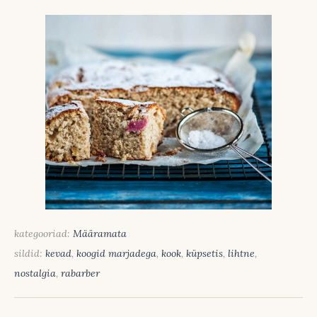
kategooriad:
Määramata
sildid:
kevad
,
koogid marjadega
,
kook
,
küpsetis
,
lihtne
,
nostalgia
,
rabarber