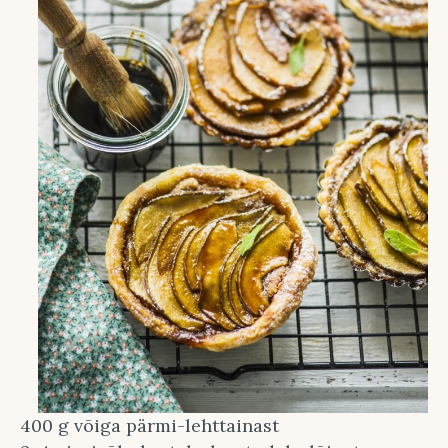
400 g võiga pärmi-lehttainast