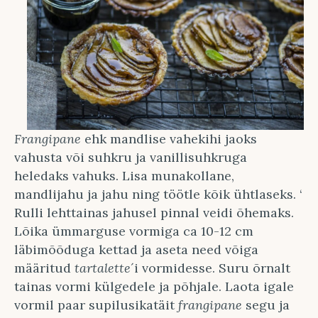
Frangipane
ehk mandlise vahekihi jaoks
vahusta või suhkru ja vanillisuhkruga
heledaks vahuks. Lisa munakollane,
mandlijahu ja jahu ning töötle kõik ühtlaseks. ‘
Rulli lehttainas jahusel pinnal veidi õhemaks.
Lõika ümmarguse vormiga ca 10-12 cm
läbimõõduga kettad ja aseta need võiga
määritud
tartalette
´i vormidesse. Suru õrnalt
tainas vormi külgedele ja põhjale. Laota igale
vormil paar supilusikatäit
frangipane
segu ja