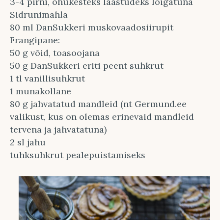
3-4 pirni, õhukesteks laastudeks lõigatuna
Sidrunimahla
80 ml DanSukkeri muskovaadosiirupit
Frangipane:
50 g võid, toasoojana
50 g DanSukkeri eriti peent suhkrut
1 tl vanillisuhkrut
1 munakollane
80 g jahvatatud mandleid (nt Germund.ee
valikust, kus on olemas erinevaid mandleid
tervena ja jahvatatuna)
2 sl jahu
tuhksuhkrut pealepuistamiseks