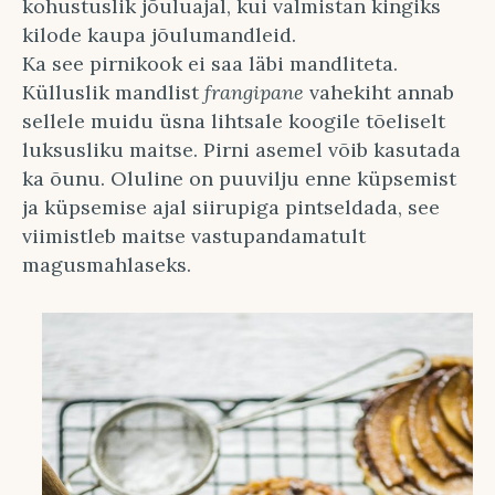
kohustuslik jõuluajal, kui valmistan kingiks
kilode kaupa jõulumandleid.
Ka see pirnikook ei saa läbi mandliteta.
Külluslik mandlist
frangipane
vahekiht annab
sellele muidu üsna lihtsale koogile tõeliselt
luksusliku maitse. Pirni asemel võib kasutada
ka õunu. Oluline on puuvilju enne küpsemist
ja küpsemise ajal siirupiga pintseldada, see
viimistleb maitse vastupandamatult
magusmahlaseks.