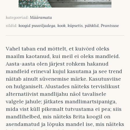
kategooriad:
Määramata
sildid:
koogid puuviljadega
,
kook
,
küpsetis
,
pähklid
,
Prantsuse
Vahel taban end mõttelt, et kuivõrd oleks
maailm kaotanud, kui meil ei oleks mandleid.
Aasta-aasta olen järjest rohkem hakanud
mandleid erineval kujul kasutama ja see trend
näitab ainult süvenemise märke. Kasutusviise
on hulganiselt. Alustades näiteks tervislikust
alternatiivist mandlijahu näol tavalisele
valgele jahule; jätkates mandlimartsipaniga,
mida vist küll pikemalt tutvustama ei pea; siis
mandlihelbed, mis näiteks Brita koogil on
asendamatud ja lõpuks mandel ise, mis näiteks