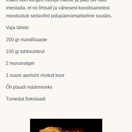
imestada, et nii lihtsalt ja vähesest koostisainetest
moodustub sedavõrd pidupäevamaitseline suutäis.
Vaja läheb:
200 gr mandlilaaste
100 gr tuhksuhkrut
2 munavalget
1 suure apelsini riivitud koor
Õli plaadi määrmiseks
Tumedat šokolaadi