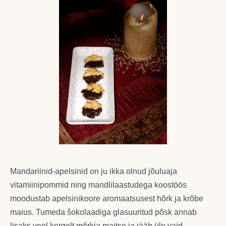
Mandariinid-apelsinid on ju ikka olnud jõuluaja
vitamiinipommid ning mandlilaastudega koostöös
moodustab apelsinikoore aromaatsusest hõrk ja krõbe
maius. Tumeda šokolaadiga glasuuritud põsk annab
lisaks veel kergelt mõrkja maitse ja jääb üle vaid