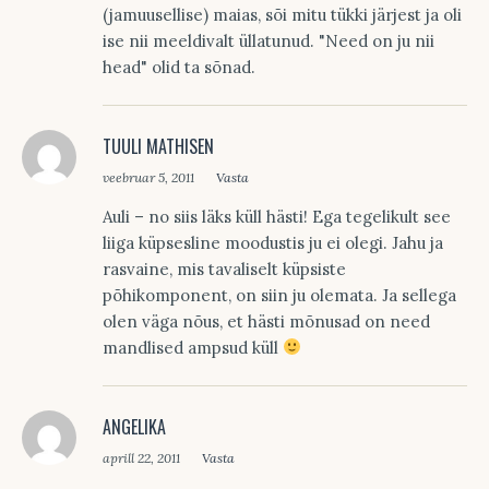
(jamuusellise) maias, sõi mitu tükki järjest ja oli
ise nii meeldivalt üllatunud. "Need on ju nii
head" olid ta sõnad.
TUULI MATHISEN
veebruar 5, 2011
Vasta
Auli – no siis läks küll hästi! Ega tegelikult see
liiga küpsesline moodustis ju ei olegi. Jahu ja
rasvaine, mis tavaliselt küpsiste
põhikomponent, on siin ju olemata. Ja sellega
olen väga nõus, et hästi mõnusad on need
mandlised ampsud küll
ANGELIKA
aprill 22, 2011
Vasta