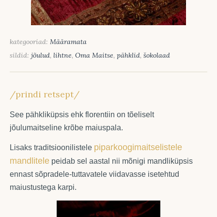
kategooriad:
Määramata
sildid:
jõulud
,
lihtne
,
Oma Maitse
,
pähklid
,
šokolaad
/prindi retsept/
See pähkliküpsis ehk florentiin on tõeliselt
jõulumaitseline krõbe maiuspala.
piparkoogimaitselistele
Lisaks traditsioonilistele
mandlitele
peidab sel aastal nii mõnigi mandliküpsis
ennast sõpradele-tuttavatele viidavasse isetehtud
maiustustega karpi.