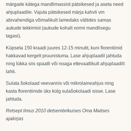
märgade kätega mandlimassist pätsikesed ja aseta need
ahjuplaadile. Vajuta pätsikesed märja kahvli vm
abivahendiga võimalikult lamedaks vältides samas
aukude tekkimist (aukude kohalt vormi mandlisegu
tagasi).
Küpseta 150 kraadi juures 12-15 minutit, kuni florentiinid
hakkavad kergelt pruunistuma. Lase ahjuplaadil jahtuda
ning lükka siis spaatli või noaga ettevaatlikult ahjuplaadilt
lahti.
Sulata šokolaad veevannis või mikrolaineahjus ning
kasta florentiinide üks külg sulašokolaadi sisse. Lase
jahtuda.
Retsept ilmus 2010 detsembrikuises Oma Maitses
ajakirjas