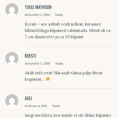
TUULI MATHISEN
detsember 2, 2010
Vasta
Kersti – see sõltub veidi sellest, kui suure
läbimõõduga küpsised valmistada. Minul oli ca
7 cm diameeter ja ca 20 küpsist.
KERSTI
detsember 3, 2010
Vasta
Aitäh info eest! Siis saab täitsa palju ühest
kogusest…
AULI
veebruar 4, 2011
Vasta
Isegi mu härra, kes muide ei ole üldse küpsiste