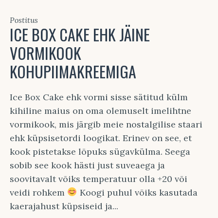
Postitus
ICE BOX CAKE EHK JÄINE
VORMIKOOK
KOHUPIIMAKREEMIGA
Ice Box Cake ehk vormi sisse sätitud külm
kihiline maius on oma olemuselt imelihtne
vormikook, mis järgib meie nostalgilise staari
ehk küpsisetordi loogikat. Erinev on see, et
kook pistetakse lõpuks sügavkülma. Seega
sobib see kook hästi just suveaega ja
soovitavalt võiks temperatuur olla +20 või
veidi rohkem
Koogi puhul võiks kasutada
kaerajahust küpsiseid ja...