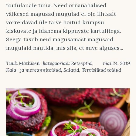
toidulauale tuua. Need õrnanahalised
väikesed magusad mugulad ei ole lihtsalt
võrreldavad üle talve hoitud krimpsu
kiskuvate ja idanema kippuvate kartulitega.
Seega tasub neid magusamast magusaid
mugulaid nautida, mis siis, et suve alguses...
Tuuli Mathisen
kategooriad:
Retseptid
,
mai 24, 2019
Kala- ja mereannitoidud
,
Salatid
,
Tervislikud toidud