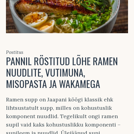
Postitus
PANNIL RÖSTITUD LÕHE RAMEN
NUUDLITE, VUTIMUNA,
MISOPASTA JA WAKAMEGA
Ramen supp on Jaapani köögi klassik ehk
lihtsustatult supp, milles on kohustuslik
komponent nuudlid. Tegelikult ongi ramen
supil vaid kaks kohustuslikku komponenti –
supileem ja nuudlid. Ülejäänud supi