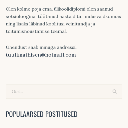
Olen kolme poja ema, ülikoolidiplomi olen saanud
sotsioloogina, töötanud aastaid turundusvaldkonnas
ning lisaks läbinud koolitusi veinitundja ja
toitumisnõustamise teemal.
Ühendust saab minuga aadressil
tuulimathisen@hotmail.com
POPULAARSED POSTITUSED