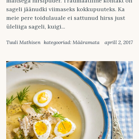
maitsega hirsipuder. Traumaatiline kontakt on
sageli jäänudki viimaseks kokkupuuteks. Ka
meie pere toidulauale ei sattunud hirss just
üleliiga sageli, kuigi...
Tuuli Mathisen
kategooriad:
Määramata
aprill 2, 2017