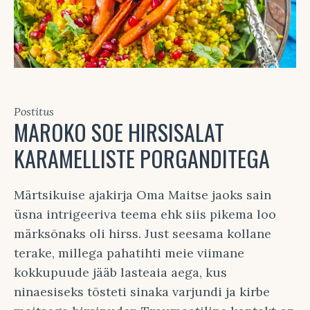
Postitus
MAROKO SOE HIRSISALAT
KARAMELLISTE PORGANDITEGA
Märtsikuise ajakirja Oma Maitse jaoks sain
üsna intrigeeriva teema ehk siis pikema loo
märksõnaks oli hirss. Just seesama kollane
terake, millega pahatihti meie viimane
kokkupuude jääb lasteaia aega, kus
ninaesiseks tõsteti sinaka varjundi ja kirbe