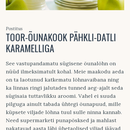
Postitus
TOOR-ÕUNAKOOK PÄHKLI-DATLI
KARAMELLIGA
See vastupandamatu sügisene õunalõhn on
nüüd ilmeksimatult kohal. Meie maakodu aeda
on ta laotunud katkematu lõhnavaibana ning
ka linnas ringi jalutades tunned aeg-ajalt seda
sügisaia tuttavlikku aroomi. Vahel ei suuda
pilguga ainult tabada ühtegi õunapuud, mille
küpsete viljade lõhna tuul sulle ninna kannab.
Need supermarketi punapõsksed ja mahlast
pakatavad aasta läbi ühetaolised viljad jäävad