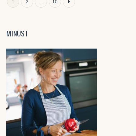
1
2
…
10
MINUST