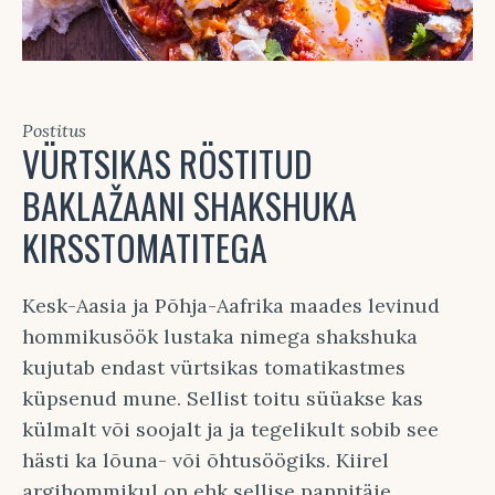
Postitus
VÜRTSIKAS RÖSTITUD
BAKLAŽAANI SHAKSHUKA
KIRSSTOMATITEGA
Kesk-Aasia ja Põhja-Aafrika maades levinud
hommikusöök lustaka nimega shakshuka
kujutab endast vürtsikas tomatikastmes
küpsenud mune. Sellist toitu süüakse kas
külmalt või soojalt ja ja tegelikult sobib see
hästi ka lõuna- või õhtusöögiks. Kiirel
argihommikul on ehk sellise pannitäie