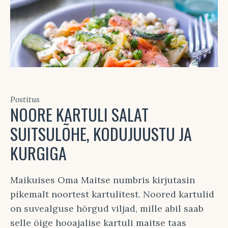
Postitus
NOORE KARTULI SALAT
SUITSULÕHE, KODUJUUSTU JA
KURGIGA
Maikuises Oma Maitse numbris kirjutasin
pikemalt noortest kartulitest. Noored kartulid
on suvealguse hõrgud viljad, mille abil saab
selle õige hooajalise kartuli maitse taas