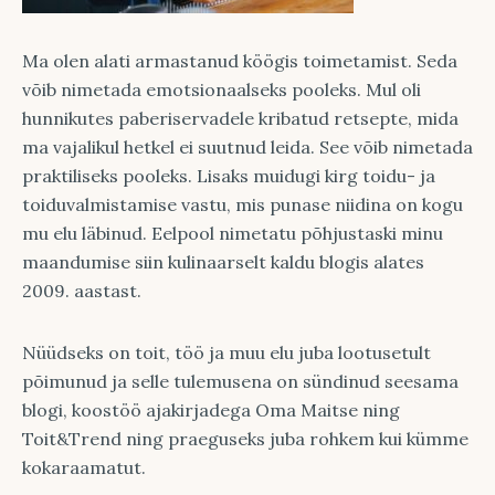
Ma olen alati armastanud köögis toimetamist. Seda
võib nimetada emotsionaalseks pooleks. Mul oli
hunnikutes paberiservadele kribatud retsepte, mida
ma vajalikul hetkel ei suutnud leida. See võib nimetada
praktiliseks pooleks. Lisaks muidugi kirg toidu- ja
toiduvalmistamise vastu, mis punase niidina on kogu
mu elu läbinud. Eelpool nimetatu põhjustaski minu
maandumise siin kulinaarselt kaldu blogis alates
2009. aastast.
Nüüdseks on toit, töö ja muu elu juba lootusetult
põimunud ja selle tulemusena on sündinud seesama
blogi, koostöö ajakirjadega Oma Maitse ning
Toit&Trend ning praeguseks juba rohkem kui kümme
kokaraamatut.