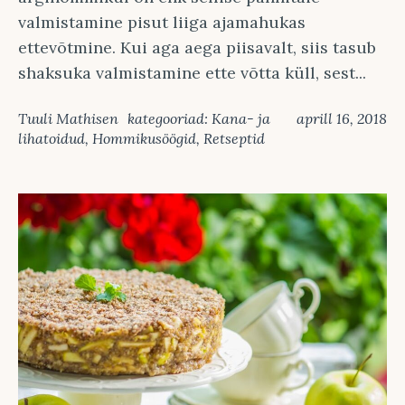
valmistamine pisut liiga ajamahukas
ettevõtmine. Kui aga aega piisavalt, siis tasub
shaksuka valmistamine ette võtta küll, sest...
Tuuli Mathisen
kategooriad:
Kana- ja
aprill 16, 2018
lihatoidud
,
Hommikusöögid
,
Retseptid