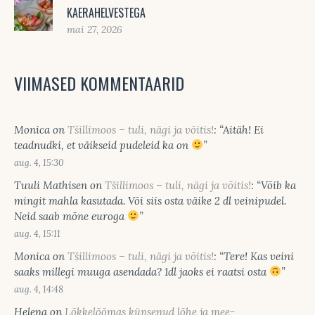
KAERAHELVESTEGA
mai 27, 2026
VIIMASED KOMMENTAARID
Monica
on
Tšillimoos – tuli, nägi ja võitis!
: “
Aitäh! Ei
teadnudki, et väikseid pudeleid ka on
”
aug. 4, 15:30
Tuuli Mathisen
on
Tšillimoos – tuli, nägi ja võitis!
: “
Võib ka
mingit mahla kasutada. Või siis osta väike 2 dl veinipudel.
Neid saab mõne euroga
”
aug. 4, 15:11
Monica
on
Tšillimoos – tuli, nägi ja võitis!
: “
Tere! Kas veini
saaks millegi muuga asendada? 1dl jaoks ei raatsi osta
”
aug. 4, 14:48
Helena
on
Lõkkelõõmas küpsenud lõhe ja mee-