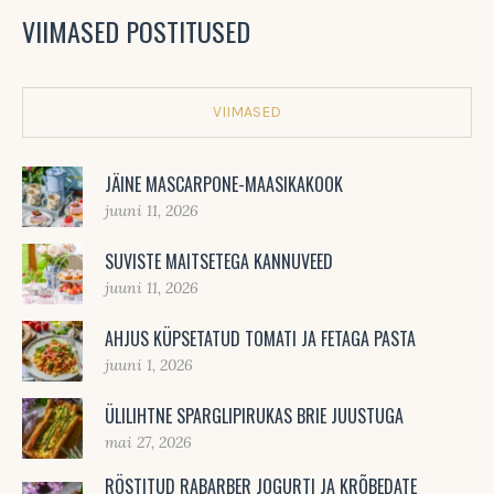
VIIMASED POSTITUSED
VIIMASED
JÄINE MASCARPONE-MAASIKAKOOK
juuni 11, 2026
SUVISTE MAITSETEGA KANNUVEED
juuni 11, 2026
AHJUS KÜPSETATUD TOMATI JA FETAGA PASTA
juuni 1, 2026
ÜLILIHTNE SPARGLIPIRUKAS BRIE JUUSTUGA
mai 27, 2026
RÖSTITUD RABARBER JOGURTI JA KRÕBEDATE