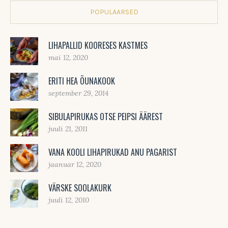
POPULAARSED
LIHAPALLID KOORESES KASTMES
mai 12, 2020
ERITI HEA ÕUNAKOOK
september 29, 2014
SIBULAPIRUKAS OTSE PEIPSI ÄÄREST
juuli 21, 2011
VANA KOOLI LIHAPIRUKAD ANU PAGARIST
jaanuar 12, 2020
VÄRSKE SOOLAKURK
juuli 12, 2010