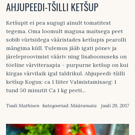
AHJUPEEDI-TŠILLI KETŠUP
Ketšupit ei pea sugugi ainult tomatitest
tegema. Oma loomult magusa maitsega peet
sobib vürtsidega vääristades ketšupis pearolli
mängima küll. Tulemus jääb igati põnev ja
järeleproovimist vääriv ning lisaboonuseks on
tõeline värviteraapia – purpurne ketšup on kui
kirgas värvilaik igal taldrikul. Ahjupeedi-tšilli
ketšup Kogus: ca 1 liiter Valmistamisaeg: 1
tund 50 minutit Ca 1 kg peeti...
Tuuli Mathisen
kategooriad:
Määramata
juuli 29, 2017