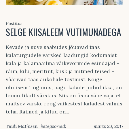
Postitus
SELGE KIISALEEM VUTIMUNADEGA
Kevade ja suve saabudes jõuavad taas
kalaturgudele värsked laadungid kodumaist
kala ja kalamaailma väikevormide esindajad –
räim, kilu, meritint, kiisk ja mitmed teised –
väärivad taas aukohale tõstmist. Kõige
olulisem tingimus, nagu kalade puhul ikka, on
loomulikult värskus. Siis on üsna vähe vaja, et
maitsev värske roog väikestest kaladest valmis
teha. Räimed ja kilud on...
Tuuli Mathisen
kategooriad:
märts 23, 2017