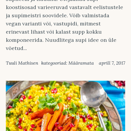
koostisosad varieeruvad vastavalt eelistustele
ja supimeistri soovidele. Võib valmistada
vegan varianti või, vastupidi, mitmest
erinevast lihast või kalast supp kokku
komponeerida. Nuudlitega supi idee on üle
võetud...
Tuuli Mathisen
kategooriad:
Määramata
aprill 7, 2017