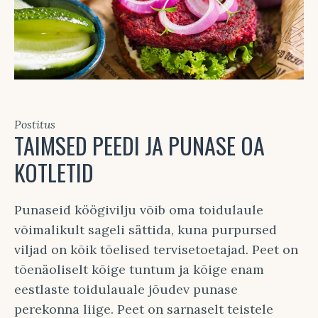
Postitus
TAIMSED PEEDI JA PUNASE OA
KOTLETID
Punaseid köögivilju võib oma toidulaule
võimalikult sageli sättida, kuna purpursed
viljad on kõik tõelised tervisetoetajad. Peet on
tõenäoliselt kõige tuntum ja kõige enam
eestlaste toidulauale jõudev punase
perekonna liige. Peet on sarnaselt teistele