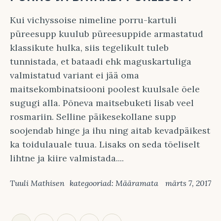
Kui vichyssoise nimeline porru-kartuli
püreesupp kuulub püreesuppide armastatud
klassikute hulka, siis tegelikult tuleb
tunnistada, et bataadi ehk maguskartuliga
valmistatud variant ei jää oma
maitsekombinatsiooni poolest kuulsale õele
sugugi alla. Põneva maitsebuketi lisab veel
rosmariin. Selline päikesekollane supp
soojendab hinge ja ihu ning aitab kevadpäikest
ka toidulauale tuua. Lisaks on seda tõeliselt
lihtne ja kiire valmistada....
Tuuli Mathisen
kategooriad:
Määramata
märts 7, 2017