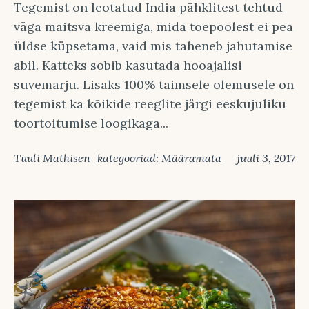
Tegemist on leotatud India pähklitest tehtud
väga maitsva kreemiga, mida tõepoolest ei pea
üldse küpsetama, vaid mis taheneb jahutamise
abil. Katteks sobib kasutada hooajalisi
suvemarju. Lisaks 100% taimsele olemusele on
tegemist ka kõikide reeglite järgi eeskujuliku
toortoitumise loogikaga...
Tuuli Mathisen
kategooriad:
Määramata
juuli 3, 2017