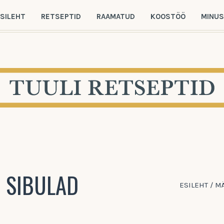
SILEHT
RETSEPTID
RAAMATUD
KOOSTÖÖ
MINU
 SIBULAD
ESILEHT
/
M