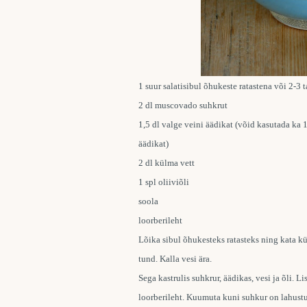
1 suur salatisibul õhukeste ratastena või 2-3 
2 dl muscovado suhkrut
1,5 dl valge veini äädikat (võid kasutada ka 1
äädikat)
2 dl külma vett
1 spl oliiviõli
soola
loorberileht
Lõika sibul õhukesteks ratasteks ning kata k
tund. Kalla vesi ära.
Sega kastrulis suhkrur, äädikas, vesi ja õli. Li
loorberileht. Kuumuta kuni suhkur on lahustu