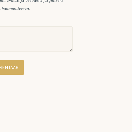
mi, e-mail ja veebileht järgmiseks
ui kommenteerin.