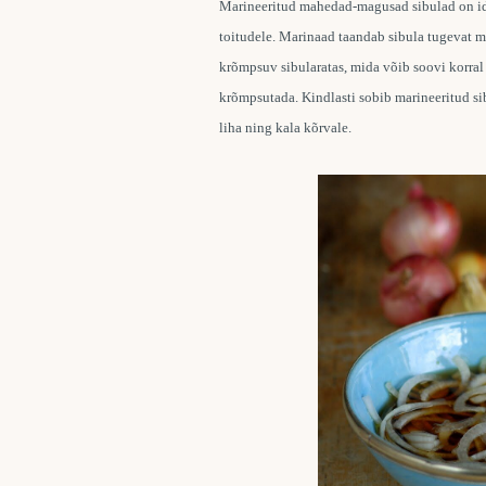
Marineeritud mahedad-magusad sibulad on id
toitudele. Marinaad taandab sibula tugevat m
krõmpsuv sibularatas, mida võib soovi korral 
krõmpsutada. Kindlasti sobib marineeritud sibu
liha ning kala kõrvale.