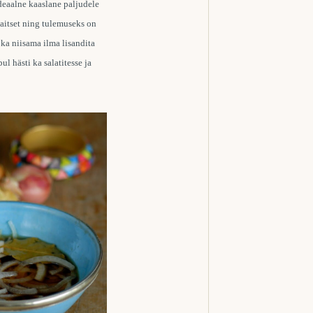
eaalne kaaslane paljudele
aitset ning tulemuseks on
ka niisama ilma lisandita
l hästi ka salatitesse ja