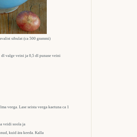
tavalist sibulat (ca 500 grammi)
 dl valge veini ja 0,5 dl punase veini
ülma veega. Lase seista veega kaetuna ca 1
sa veidi soola ja
nud, kuid ära keeda. Kalla