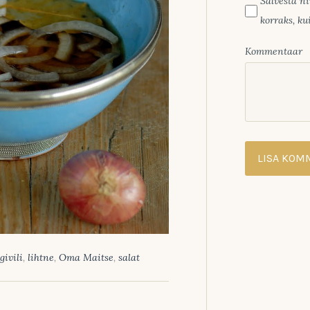
Salvesta ni
korraks, k
Kommentaar
givili
,
lihtne
,
Oma Maitse
,
salat