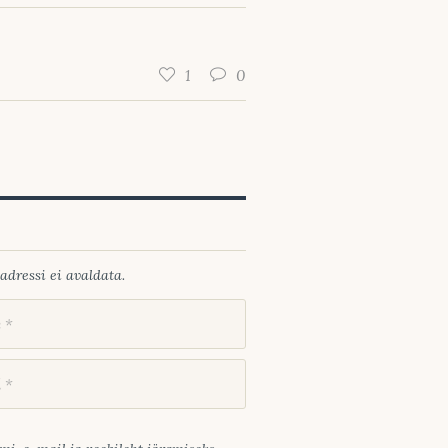
1
0
adressi ei avaldata.