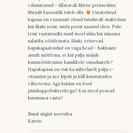
valmistanud – üllatavalt lihtne protseduur,
lihtsalt kannatlik tuleb olla.
Omatehtud
kapsas on enamasti olnud tunduvalt mahedam
kui ükski neist, mida poest saanud olen. Pole
teist raatsinudki muul moel süüa kui niisama
salatiks, töötlemata. Siiski, erinevad
hapukapsatoidud on väga head – hakkasin
ainult mõtlema, et kui palju mõjub
kuumtöötlemine kasulikele omadustele?
Hapukapsas on vist ka suhteliselt palju c-
vitamiini ja see kipub ju küll kuumutades
vähenema. Aga kuidas on lood
piimhappebakteritega? Kas need peavad
kuumuses vastu?
Ilusat sügist soovides
Katrin