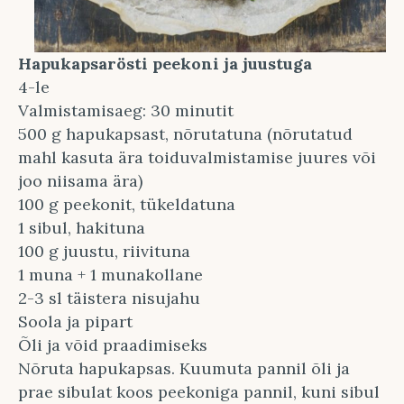
Hapukapsarösti peekoni ja juustuga
4-le
Valmistamisaeg: 30 minutit
500 g hapukapsast, nõrutatuna (nõrutatud
mahl kasuta ära toiduvalmistamise juures või
joo niisama ära)
100 g peekonit, tükeldatuna
1 sibul, hakituna
100 g juustu, riivituna
1 muna + 1 munakollane
2-3 sl täistera nisujahu
Soola ja pipart
Õli ja võid praadimiseks
Nõruta hapukapsas. Kuumuta pannil õli ja
prae sibulat koos peekoniga pannil, kuni sibul