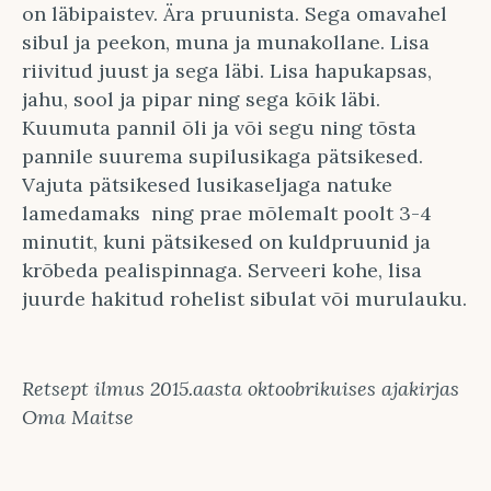
on läbipaistev. Ära pruunista. Sega omavahel
sibul ja peekon, muna ja munakollane. Lisa
riivitud juust ja sega läbi. Lisa hapukapsas,
jahu, sool ja pipar ning sega kõik läbi.
Kuumuta pannil õli ja või segu ning tõsta
pannile suurema supilusikaga pätsikesed.
Vajuta pätsikesed lusikaseljaga natuke
lamedamaks ning prae mõlemalt poolt 3-4
minutit, kuni pätsikesed on kuldpruunid ja
krõbeda pealispinnaga. Serveeri kohe, lisa
juurde hakitud rohelist sibulat või murulauku.
Retsept ilmus 2015.aasta oktoobrikuises ajakirjas
Oma Maitse