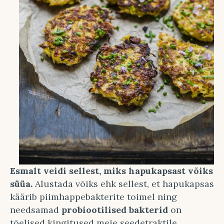
Esmalt veidi sellest, miks hapukapsast võiks
süüa.
Alustada võiks ehk sellest, et hapukapsas
käärib piimhappebakterite toimel ning
needsamad
probiootilised bakterid
on
tõelised kingitused meie seedetraktile,