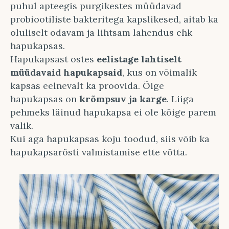
puhul apteegis purgikestes müüdavad
probiootiliste bakteritega kapslikesed, aitab ka
oluliselt odavam ja lihtsam lahendus ehk
hapukapsas.
Hapukapsast ostes
eelistage lahtiselt
müüdavaid hapukapsaid
, kus on võimalik
kapsas eelnevalt ka proovida. Õige
hapukapsas on
krõmpsuv ja karge
. Liiga
pehmeks läinud hapukapsa ei ole kõige parem
valik.
Kui aga hapukapsas koju toodud, siis võib ka
hapukapsarösti valmistamise ette võtta.