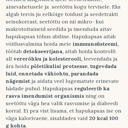
ainevahetusele ja seetõttu kogu tervisele. Eks
algab tervis ju eelkõige toidust ja seedetrakti
seisukorrast, seetõttu on nii mikro- kui
makrotoitaineid seedida ja imenduda aitav
hapukapsas tõhus abiline. Hapukapsas aitab
võitlusvalmina hoida meie
immuunsüsteemi,
töötab
detokseerijana,
aitab hoida kontrolli
all
vererõhku ja kolesterooli,
leevendada ja
ära hoida
põletikulisi protsesse
,
tugevdada
luid, ennetada vähiohtu, parandada
nägemist
ja aidata veel lugematute erinevate
hädade puhul. Hapukapsas
reguleerib ka
rasva imendumist organismis
ning on
seetõttu väga hea valik rasvumise ja diabeedi
korral. Ei pea vist lisama, et hapukapsas ise on
väga kalorivaene, sisaldades vaid
20 kcal 100
g kohta
.