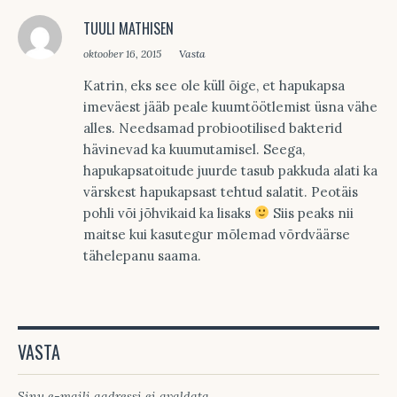
TUULI MATHISEN
oktoober 16, 2015
Vasta
Katrin, eks see ole küll õige, et hapukapsa
imeväest jääb peale kuumtöötlemist üsna vähe
alles. Needsamad probiootilised bakterid
hävinevad ka kuumutamisel. Seega,
hapukapsatoitude juurde tasub pakkuda alati ka
värskest hapukapsast tehtud salatit. Peotäis
pohli või jõhvikaid ka lisaks
Siis peaks nii
maitse kui kasutegur mõlemad võrdväärse
tähelepanu saama.
VASTA
Sinu e-maili aadressi ei avaldata.