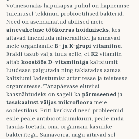
Võtmesõnaks hapukapsa puhul on hapnemise
tulemusel tekkinud probiootilised bakterid.
Need on asendamatud abilised meie
ainevahetuse töökorras hoidmiseks
, kes
aitavad imenduda mineraalidel ja annavad
meie organismile
B- ja K-grupi vitamiine
.
Eraldi tasub välja tuua selle, et
K2
vitamiin
aitab
koostöös D-vitamiiniga
kaltsiumit
luudesse paigutada ning takistades samas
kaltsiumi ladestumist arteritesse ja teistesse
organistesse. Tänapäevase eluviisi
kaasnähtudeks on sageli ka
pärmseened
ja
tasakaalust väljas mikrofloora
meie
soolestikus. Eriti kerkivad need probleemid
esile peale antibiootikumikuuri, peale mida
tasuks toetada oma organismi kasulike
bakteritega. Samavõrra, nagu aitavad sel