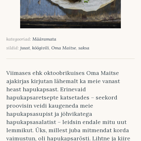
kategooriad:
Määramata
sildid:
juust
,
köögivili
,
Oma Maitse
,
saksa
Viimases ehk oktoobrikuises Oma Maitse
ajakirjas kirjutan lähemalt ka meie vanast
heast hapukapsast. Erinevaid
hapukapsaretsepte katsetades – seekord
proovisin veidi kaugeneda meie
hapukapsasupist ja jõhvikatega
hapukapsasalatist – leidsin endale mitu uut
lemmikut. Üks, millest juba mitmendat korda
vaimustun, oli hapukapsarösti. Lihtne ja kiire