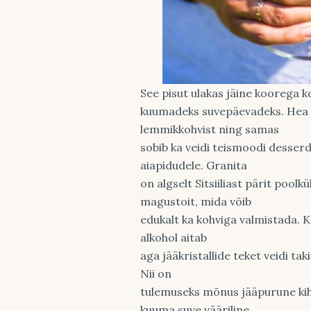
See pisut ulakas jäine koorega 
kuumadeks suvepäevadeks. Hea 
lemmikkohvist ning samas
sobib ka veidi teismoodi desserdi
aiapidudele. Granita
on algselt Sitsiiliast pärit pool
magustoit, mida võib
edukalt ka kohviga valmistada. K
alkohol aitab
aga jääkristallide teket veidi tak
Nii on
tulemuseks mõnus jääpurune kihi
kuuma suve vääriline.