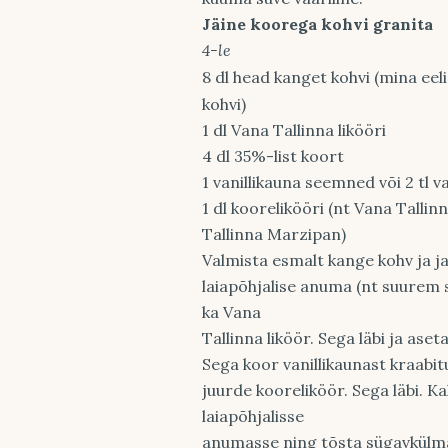
Jäine koorega kohvi granita
4-le
8 dl head kanget kohvi (mina eel
kohvi)
1 dl Vana Tallinna likööri
4 dl 35%-list koort
1 vanillikauna seemned või 2 tl va
1 dl koorelikööri (nt Vana Talli
Tallinna Marzipan)
Valmista esmalt kange kohv ja j
laiapõhjalise anuma (nt suurem sä
ka Vana
Tallinna liköör. Sega läbi ja ase
Sega koor vanillikaunast kraabi
juurde kooreliköör. Sega läbi. K
laiapõhjalisse
anumasse ning tõsta sügavkülm