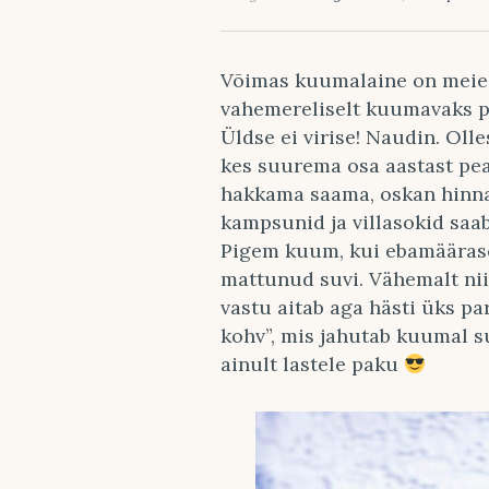
Võimas kuumalaine on meie
vahemereliselt kuumavaks pi
Üldse ei virise! Naudin. Ol
kes suurema osa aastast p
hakkama saama, oskan hinna
kampsunid ja villasokid saab
Pigem kuum, kui ebamääraselt
mattunud suvi. Vähemalt ni
vastu aitab aga hästi üks par
kohv”, mis jahutab kuumal s
ainult lastele paku