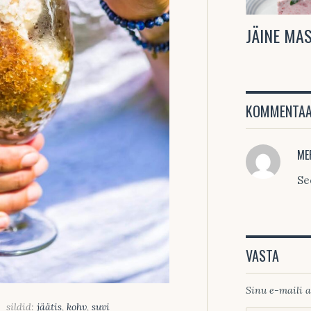
JÄINE MA
KOMMENTAAR
ME
Se
VASTA
Sinu e-maili a
sildid:
jäätis
,
kohv
,
suvi