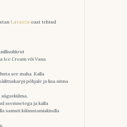
Lavazza
istan
oast tehtud
nillisuhkrut
nna Ice Cream või Vana
ahuta see maha. Kalla
ilituskarp) põhjale ja lisa sinna
ta sügavkülma.
tud seemnetega ja kalla
alla samuti külmutamiskindla
a.