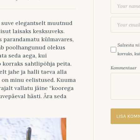
 suve elegantselt muutnud
sut laisaks kesksuveks.
les parandamatu külmavares,
Salvesta ni
eab poolhangunud olekus
korraks, k
ta seda aega, kui
 korraks sahtlipõhja peita.
Kommentaar
 jahe ja halli taeva alla
i on minu eelistused. Kuuma
ajalt vallatu jäine “koorega
uvepäeval hästi. Ära seda