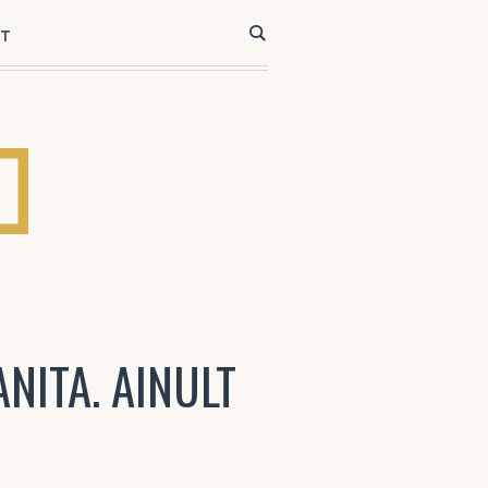
ST
NITA. AINULT