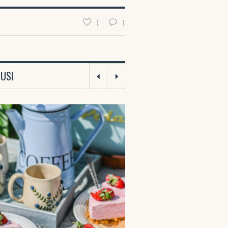
1
1
TUSI