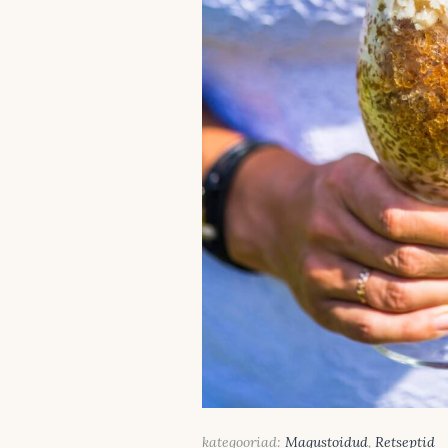
kategooriad:
Magustoidud
,
Retseptid