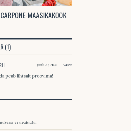
SCARPONE-MAASIKAKOOK
SUVISTE MAITSETE
 (1)
RLI
juuli 20, 2018
Vasta
da peab lihtsalt proovima!
adressi ei avaldata.