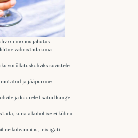
kohv on mõnus jahutus
lihtne valmistada oma
ks või üllatuskohviks suvistele
külmutatud ja jääpurune
ohvile ja koorele lisatud kange
istada, kuna alkohol ise ei külmu.
line kohvimaius, mis igati