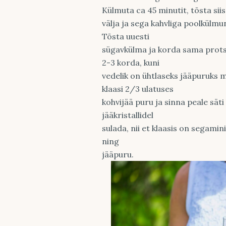
Külmuta ca 45 minutit, tõsta si
välja ja sega kahvliga poolkülmun
Tõsta uuesti
sügavkülma ja korda sama prots
2-3 korda, kuni
vedelik on ühtlaseks jääpuruks 
klaasi 2/3 ulatuses
kohvijää puru ja sinna peale säti
jääkristallidel
sulada, nii et klaasis on segamin
ning
jääpuru.