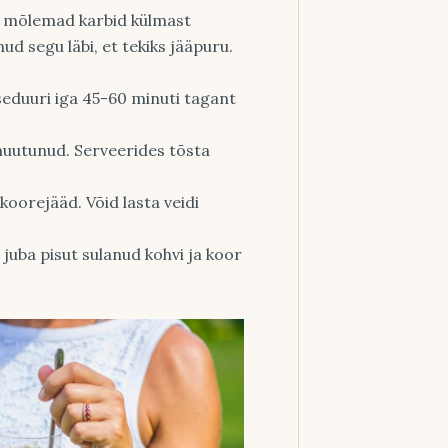
is mõlemad karbid külmast
ud segu läbi, et tekiks jääpuru.
eduuri iga 45-60 minuti tagant
muutunud. Serveerides tõsta
 koorejääd. Võid lasta veidi
i juba pisut sulanud kohvi ja koor