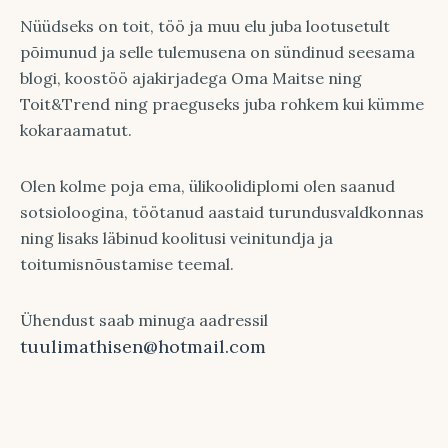
Nüüdseks on toit, töö ja muu elu juba lootusetult
põimunud ja selle tulemusena on sündinud seesama
blogi, koostöö ajakirjadega Oma Maitse ning
Toit&Trend ning praeguseks juba rohkem kui kümme
kokaraamatut.
Olen kolme poja ema, ülikoolidiplomi olen saanud
sotsioloogina, töötanud aastaid turundusvaldkonnas
ning lisaks läbinud koolitusi veinitundja ja
toitumisnõustamise teemal.
Ühendust saab minuga aadressil
tuulimathisen@hotmail.com