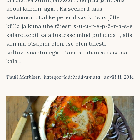
kööki kandin, aga… Ka seekord läks
sedamoodi. Lahke pererahvas kutsus jälle
külla ja kuna ühe täiesti s-u-u-r-e-p-ä-r-a-s-e
kalaretsepti saladustesse mind pühendati, siis
siin ma otsapidi olen. Ise olen täiesti
sõltuvusnähtudega – täna suutsin sedasama
kala...
Tuuli Mathisen
kategooriad:
Määramata
aprill 11, 2014