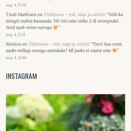
aug. 4, 15:30
Tuuli Mathisen
on
Tšillimoos – tuli, nägi ja võitis!
: “
Võib ka
mingit mahla kasutada. Või siis osta väike 2 dl veinipudel.
Neid saab mõne euroga
”
aug. 4, 15:11
Monica
on
Tšillimoos – tuli, nägi ja võitis!
: “
Tere! Kas veini
saaks millegi muuga asendada? 1dl jaoks ei raatsi osta
”
aug. 4, 14:48
INSTAGRAM