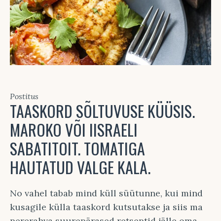
Postitus
TAASKORD SÕLTUVUSE KÜÜSIS.
MAROKO VÕI IISRAELI
SABATITOIT. TOMATIGA
HAUTATUD VALGE KALA.
No vahel tabab mind küll süütunne, kui mind
kusagile külla taaskord kutsutakse ja siis ma
pererahva suurepärased retseptid jälle oma