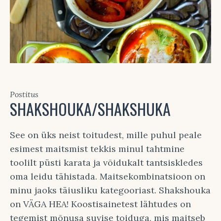
Postitus
SHAKSHOUKA/SHAKSHUKA
See on üks neist toitudest, mille puhul peale
esimest maitsmist tekkis minul tahtmine
toolilt püsti karata ja võidukalt tantsiskledes
oma leidu tähistada. Maitsekombinatsioon on
minu jaoks täiusliku kategooriast. Shakshouka
on VÄGA HEA! Koostisainetest lähtudes on
tegemist mõnusa suvise toiduga, mis maitseb