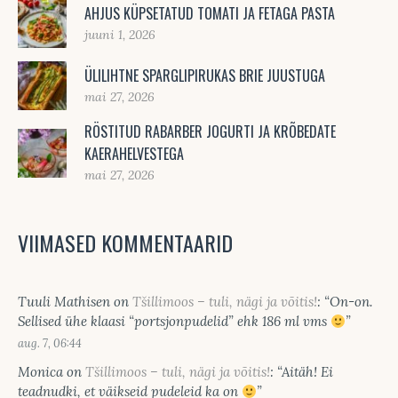
AHJUS KÜPSETATUD TOMATI JA FETAGA PASTA
juuni 1, 2026
ÜLILIHTNE SPARGLIPIRUKAS BRIE JUUSTUGA
mai 27, 2026
RÖSTITUD RABARBER JOGURTI JA KRÕBEDATE
KAERAHELVESTEGA
mai 27, 2026
VIIMASED KOMMENTAARID
Tuuli Mathisen
on
Tšillimoos – tuli, nägi ja võitis!
: “
On-on.
Sellised ühe klaasi “portsjonpudelid” ehk 186 ml vms
”
aug. 7, 06:44
Monica
on
Tšillimoos – tuli, nägi ja võitis!
: “
Aitäh! Ei
teadnudki, et väikseid pudeleid ka on
”